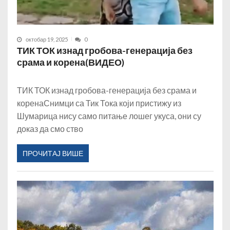
октобар 19, 2025
0
ТИК ТОК изнад гробова-генерација без
срама и корена(ВИДЕО)
ТИК ТОК изнад гробова-генерација без срама и
коренаСнимци са Тик Тока који пристижу из
Шумарица нису само питање лошег укуса, они су
доказ да смо ство
ПРОЧИТАЈ ВИШЕ