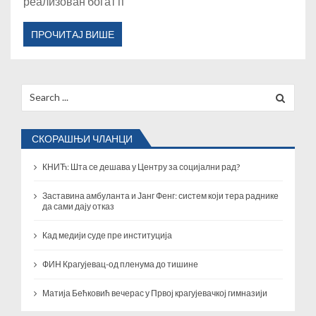
реализован богат п
ПРОЧИТАЈ ВИШЕ
Search
for:
СКОРАШЊИ ЧЛАНЦИ
КНИЋ: Шта се дешава у Центру за социјални рад?
Заставина амбуланта и Јанг Фенг: систем који тера раднике
да сами дају отказ
Кад медији суде пре институција
ФИН Крагујевац-од пленума до тишине
Матија Бећковић вечерас у Првој крагујевачкој гимназији