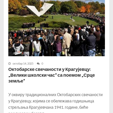
октобар 14, 2025
0
Октобарске свечаности у Крагујевцу:
„Велики школски час“ са поемом „Срце
земље“
У оквиру традиционалних Октобарских свечаности
у Крагујевцу, којима се обележава годишњица
стрељања Крагујевчана 1941. године, биће