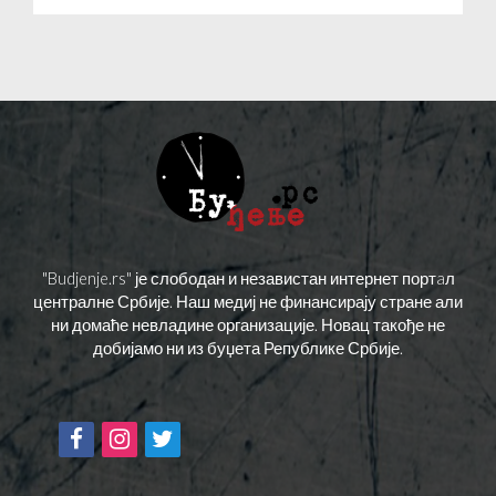
"Budjenje.rs" је слободан и независтан интернет портaл
централне Србије. Наш медиј не финансирају стране али
ни домаће невладине организације. Новац такође не
добијамо ни из буџета Републике Србије.