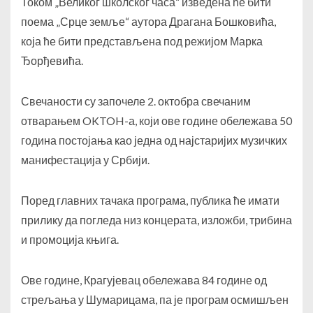
Током „Великог школског часа“ изведена ће бити
поема „Срце земље“ аутора Драгана Бошковића,
која ће бити представљена под режијом Марка
Ђорђевића.
Свечаности су започеле 2. октобра свечаним
отварањем OKTOH-а, који ове године обележава 50
година постојања као једна од најстаријих музичких
манифестација у Србији.
Поред главних тачака програма, публика ће имати
прилику да погледа низ концерата, изложби, трибина
и промоција књига.
Ове године, Крагујевац обележава 84 године од
стрељања у Шумарицама, па је програм осмишљен