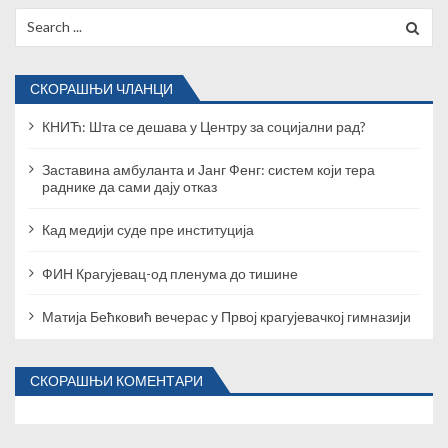
ч
Search
for:
л
а
СКОРАШЊИ ЧЛАНЦИ
н
КНИЋ: Шта се дешава у Центру за социјални рад?
к
Заставина амбуланта и Јанг Фенг: систем који тера
раднике да сами дају отказ
а
Кад медији суде пре институција
ФИН Крагујевац-од пленума до тишине
Матија Бећковић вечерас у Првој крагујевачкој гимназији
СКОРАШЊИ КОМЕНТАРИ