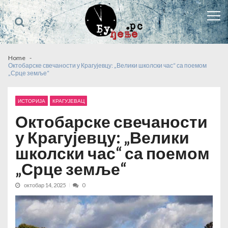
Skip
Skip
to
to
navigation
content
Home
Октобарске свечаности у Крагујевцу: „Велики школски час“ са поемом
„Срце земље“
ИСТОРИЈА
КРАГУЈЕВАЦ
Октобарске свечаности
у Крагујевцу: „Велики
школски час“ са поемом
„Срце земље“
октобар 14, 2025
0