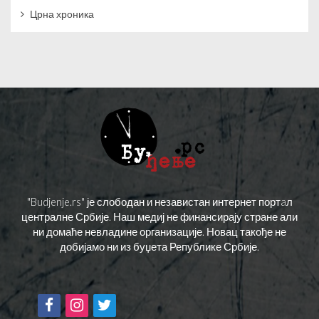
Црна хроника
"Budjenje.rs" је слободан и независтан интернет портaл
централне Србије. Наш медиј не финансирају стране али
ни домаће невладине организације. Новац такође не
добијамо ни из буџета Републике Србије.