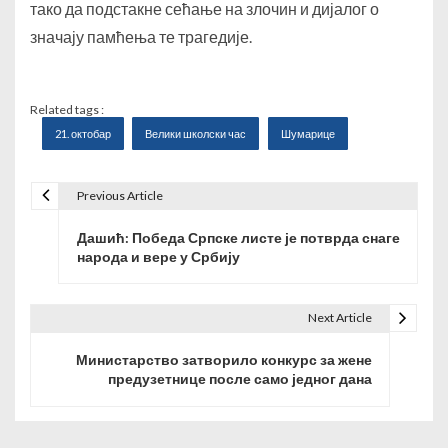
тако да подстакне сећање на злочин и дијалог о
значају памћења те трагедије.
Related tags :
21. октобар
Велики школски час
Шумарице
Previous Article
К
Дашић: Победа Српске листе је потврда снаге
р
народа и вере у Србију
е
т
Next Article
а
Министарство затворило конкурс за жене
предузетнице после само једног дана
њ
е