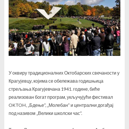
У оквиру традиционалних Октобарских свечаности у
Крагујевцу, којима се обележава годишњица
стрељања Крагујевчана 1941. године, биће
реализован богат програм, укључујући фестивал
OKTOH, „Бдење“, „Молебан“ и централни догађај
под називом „Велики школски час“.