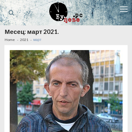
Skip
Skip
to
to
navigation
content
Месец:
март 2021.
Home
2021
март