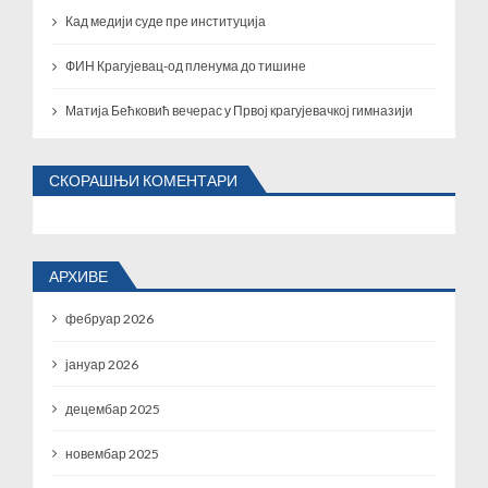
Кад медији суде пре институција
ФИН Крагујевац-од пленума до тишине
Матија Бећковић вечерас у Првој крагујевачкој гимназији
СКОРАШЊИ КОМЕНТАРИ
АРХИВЕ
фебруар 2026
јануар 2026
децембар 2025
новембар 2025