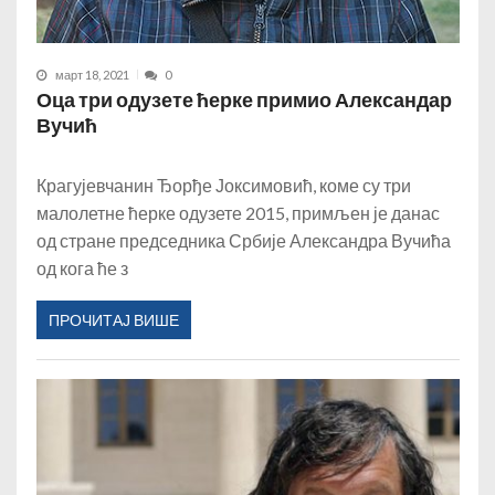
март 18, 2021
0
Оца три одузете ћерке примио Александар
Вучић
Крагујевчанин Ђорђе Јоксимовић, коме су три
малолетне ћерке одузете 2015, примљен је данас
од стране председника Србије Александра Вучића
од кога ће з
ПРОЧИТАЈ ВИШЕ