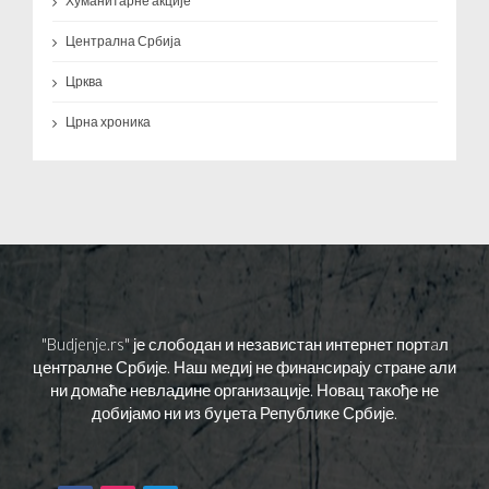
Хуманитарне акције
Централна Србија
Црква
Црна хроника
"Budjenje.rs" је слободан и независтан интернет портaл
централне Србије. Наш медиј не финансирају стране али
ни домаће невладине организације. Новац такође не
добијамо ни из буџета Републике Србије.