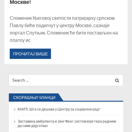
Москве!
Споменик Његовој светости патријарху српском
Павлу биће подигнут у центру Москве, сазнаје
портал Спутњик. Споменик ће бити постављен на
платоу ис
ПРОЧИТАЈ ВИШЕ
Search
for:
СКОРАШЊИ ЧЛАНЦИ
КНИЋ: Шта се дешава у Центру за социјални рад?
Заставина амбуланта и Јанг Фенг: систем који тера раднике
да сами дају отказ