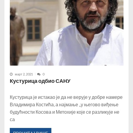
март 2, 2021
0
Кустурица одбио САНУ
Кустурица је истакао је да не верује у добре намере
Владимира Костића, а најмање „у његово виђење
будућности Косова и Метохије које се разликује не
са