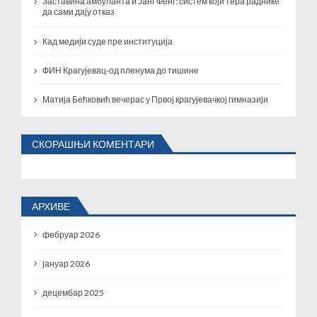
Заставина амбуланта и Јанг Фенг: систем који тера раднике
н
да сами дају отказ
а
Кад медији суде пре институција
к
а
ФИН Крагујевац-од пленума до тишине
Матија Бећковић вечерас у Првој крагујевачкој гимназији
СКОРАШЊИ КОМЕНТАРИ
АРХИВЕ
фебруар 2026
јануар 2026
децембар 2025