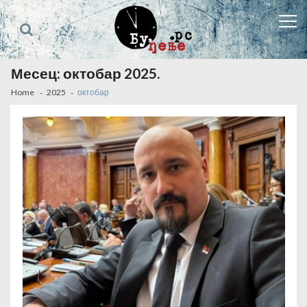
Skip
Skip
to
to
navigation
content
Месец:
октобар 2025.
Home
2025
октобар