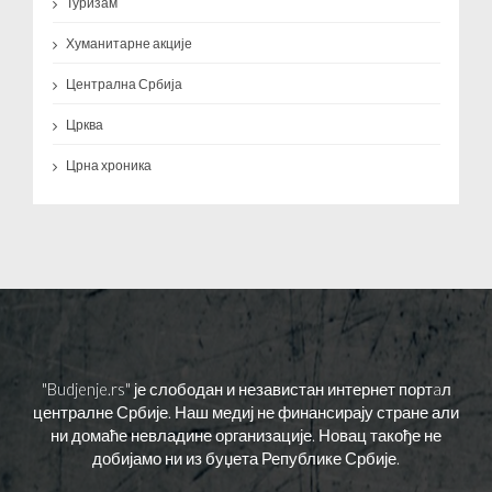
Туризам
Хуманитарне акције
Централна Србија
Црква
Црна хроника
"Budjenje.rs" је слободан и независтан интернет портaл
централне Србије. Наш медиј не финансирају стране али
ни домаће невладине организације. Новац такође не
добијамо ни из буџета Републике Србије.