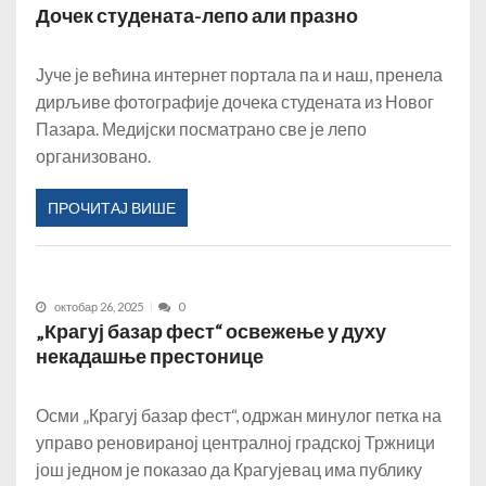
Дочек студената-лепо али празно
Јуче је већина интернет портала па и наш, пренела
дирљиве фотографије дочека студената из Новог
Пазара. Медијски посматрано све је лепо
организовано.
ПРОЧИТАЈ ВИШЕ
октобар 26, 2025
0
„Крагуј базар фест“ освежење у духу
некадашње престонице
Осми „Крагуј базар фест“, одржан минулог петка на
управо реновираној централној градској Тржници
још једном је показао да Крагујевац има публику