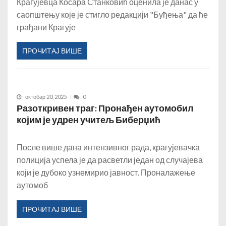
Крагујевца Косара Станковић оценила је данас у
саопштењу које је стигло редакцији "Буђења" да ће
грађани Крагује
ПРОЧИТАЈ ВИШЕ
октобар 20, 2025
0
Разоткривен траг: Пронађен аутомобил
којим је удрен учитељ Биберџић
После више дана интензивног рада, крагујевачка
полиција успела је да расветли један од случајева
који је дубоко узнемирио јавност. Проналажење
аутомоб
ПРОЧИТАЈ ВИШЕ