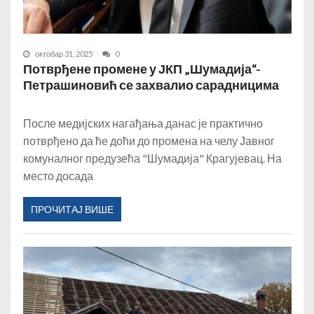
октобар 31, 2025
0
Потврђене промене у ЈКП „Шумадија“-
Петрашиновић се захвалио сарадницима
После медијских нагађања данас је практично
потврђено да ће доћи до промена на челу Јавног
комуналног предузећа "Шумадија" Крагујевац. На
место досада
ПРОЧИТАЈ ВИШЕ