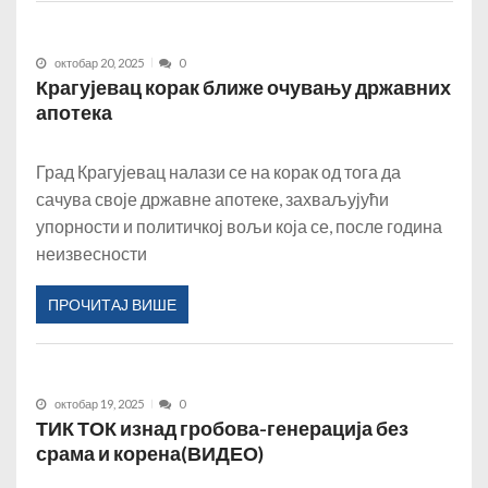
октобар 20, 2025
0
Крагујевац корак ближе очувању државних
апотека
Град Крагујевац налази се на корак од тога да
сачува своје државне апотеке, захваљујући
упорности и политичкој вољи која се, после година
неизвесности
ПРОЧИТАЈ ВИШЕ
октобар 19, 2025
0
ТИК ТОК изнад гробова-генерација без
срама и корена(ВИДЕО)