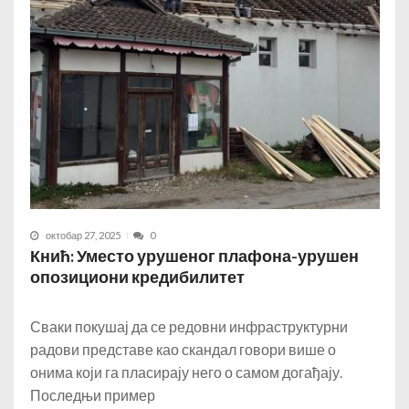
октобар 27, 2025
0
Кнић: Уместо урушеног плафона-урушен
опозициони кредибилитет
Сваки покушај да се редовни инфраструктурни
радови представе као скандал говори више о
онима који га пласирају него о самом догађају.
Последњи пример