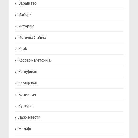
Здравство
Избори
Историја
Источна Србија
Кнић
Косово и Метохија
Крагујевац
Крагујевац
Криминал
Култура
Лажне вести
Медији