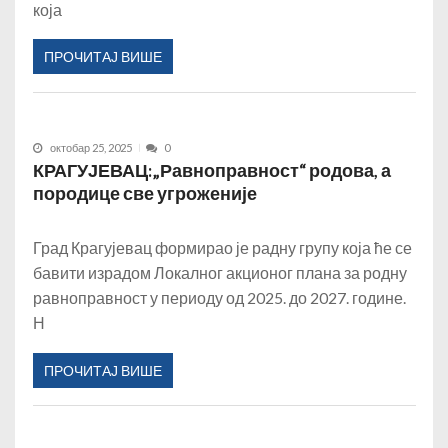
која
ПРОЧИТАЈ ВИШЕ
октобар 25, 2025
0
КРАГУЈЕВАЦ:„Равноправност“ родова, а
породице све угроженије
Град Крагујевац формирао је радну групу која ће се
бавити израдом Локалног акционог плана за родну
равноправност у периоду од 2025. до 2027. године.
Н
ПРОЧИТАЈ ВИШЕ