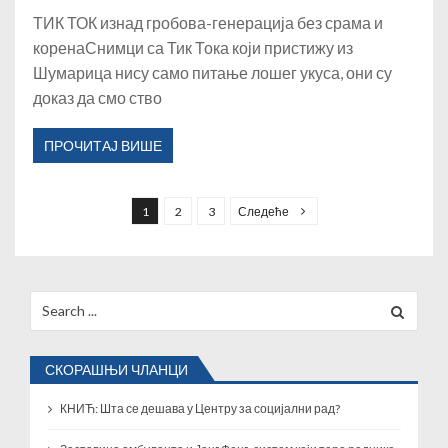
ТИК ТОК изнад гробова-генерација без срама и
коренаСнимци са Тик Тока који пристижу из
Шумарица нису само питање лошег укуса, они су
доказ да смо ство
ПРОЧИТАЈ ВИШЕ
К
р
1
2
3
Следеће
е
т
а
Search
for:
њ
е
СКОРАШЊИ ЧЛАНЦИ
ч
л
КНИЋ: Шта се дешава у Центру за социјални рад?
а