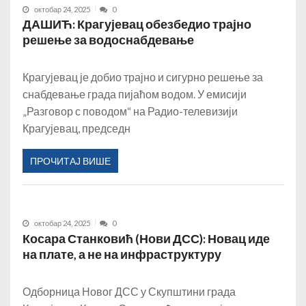
октобар 24, 2025
0
ДАШИЋ: Крагујевац обезбедио трајно
решење за водоснабдевање
Крагујевац је добио трајно и сигурно решење за
снабдевање града пијаћом водом. У емисији
„Разговор с поводом“ на Радио-телевизији
Крагујевац, председн
ПРОЧИТАЈ ВИШЕ
октобар 24, 2025
0
Косара Станковић (Нови ДСС): Новац иде
на плате, а не на инфраструктуру
Одборница Новог ДСС у Скупштини града