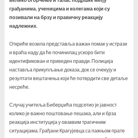
грађанима, ученицима и колегама који су
позивали на брзу и правичну реакцију
надлежних.
Откриће возила представља важан помак у истрази
и враћа наду да ће починилац ускоро бити
идентификован и приведен правди. Полиција
наставља прикупљање доказа, док се очекују и
резултати вештачења који ће потврдити све детаље
несреће.
Случај учитеља Биберџића подсетио је јавност
колико је важно поштовање пешака, али и брза
реакција институција у оваквим трагичним
ситуацијама. Грађани Крагујевца са пажњом прате