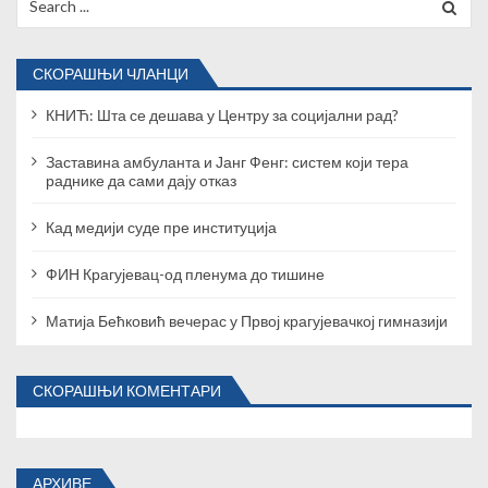
for:
л
а
СКОРАШЊИ ЧЛАНЦИ
н
КНИЋ: Шта се дешава у Центру за социјални рад?
к
Заставина амбуланта и Јанг Фенг: систем који тера
раднике да сами дају отказ
а
Кад медији суде пре институција
ФИН Крагујевац-од пленума до тишине
Матија Бећковић вечерас у Првој крагујевачкој гимназији
СКОРАШЊИ КОМЕНТАРИ
АРХИВЕ