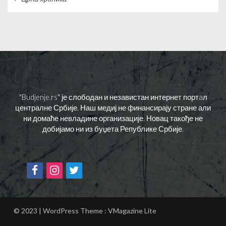
"Budjenje.rs" је слободан и независтан интернет портaл
централне Србије. Наш медиј не финансирају стране али
ни домаће невладине организације. Новац такође не
добијамо ни из буџета Републике Србије.
© 2023 | WordPress Theme :
VMagazine Lite