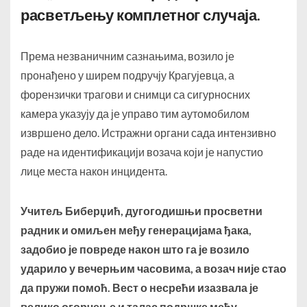
расветљењу комплетног случаја.
Према незваничним сазнањима, возило је
пронађено у ширем подручју Крагујевца, а
форензички трагови и снимци са сигурносних
камера указују да је управо тим аутомобилом
извршено дело. Истражни органи сада интензивно
раде на идентификацији возача који је напустио
лице места након инцидента.
Учитељ Биберџић, дугогодишњи просветни
радник и омиљен међу генерацијама ђака,
задобио је повреде након што га је возило
ударило у вечерњим часовима, а возач није стао
да пружи помоћ. Вест о несрећи изазвала је
велико огорчење и талас подршке међу