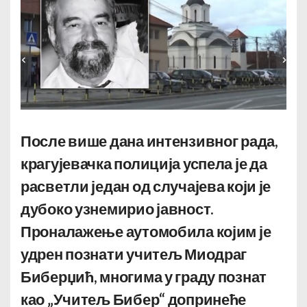
После више дана интензивног рада,
крагујевачка полиција успела је да
расветли један од случајева који је
дубоко узнемирио јавност.
Проналажење аутомобила којим је
удрен познати учитељ Миодраг
Биберџић, многима у граду познат
као „Учитељ Бибер“ допринеће