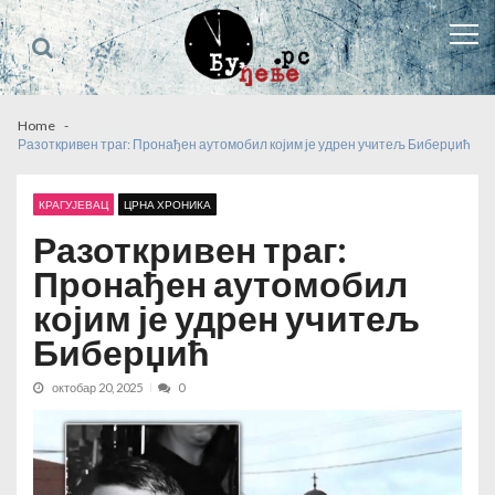
Skip
Skip
to
to
navigation
content
Home
Разоткривен траг: Пронађен аутомобил којим је удрен учитељ Биберџић
КРАГУЈЕВАЦ
ЦРНА ХРОНИКА
Разоткривен траг:
Пронађен аутомобил
којим је удрен учитељ
Биберџић
октобар 20, 2025
0