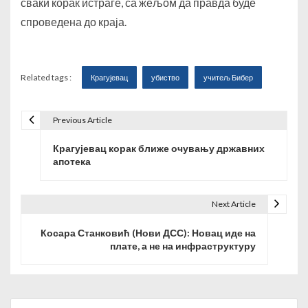
сваки корак истраге, са жељом да правда буде
спроведена до краја.
Related tags :
Крагујевац
убиство
учитељ Бибер
Previous Article
К
Крагујевац корак ближе очувању државних
р
апотека
е
т
Next Article
а
Косара Станковић (Нови ДСС): Новац иде на
плате, а не на инфраструктуру
њ
е
ч
Search