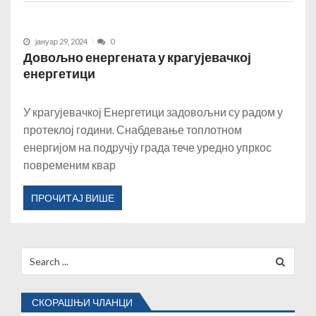
јануар 29, 2024
0
Довољно енергената у крагујевачкој
енергетици
У крагујевачкој Енергетици задовољни су радом у
протеклој години. Снабдевање топлотном
енергијом на подручју града тече уредно упркос
повременим квар
ПРОЧИТАЈ ВИШЕ
Search
for:
СКОРАШЊИ ЧЛАНЦИ