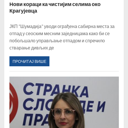
Нови кораци ка чистијим селима око
Крагујевца
ЈКП “Шумадија” уводи ограђена сабирна места за
отпад у сеоским месним заједницама како би се
побољшало управљање отпадом и спречило
стварање дивљих де
ПРОЧИТАЈ ВИШЕ