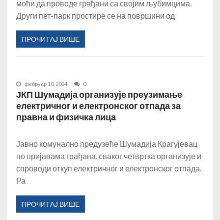
моћи да проводе грађани са својим љубимцима.
Други пет-парк простире се на површини од
ПРОЧИТАЈ ВИШЕ
фебруар 10, 2024
0
ЈКП Шумадија организује преузимање
електричног и електронског отпада за
правна и физичка лица
Јавно комунално предузеће Шумадија Крагујевац
по пријавама грађана, сваког четвртка организује и
спроводи откуп електричног и електронског отпада.
Ра
ПРОЧИТАЈ ВИШЕ