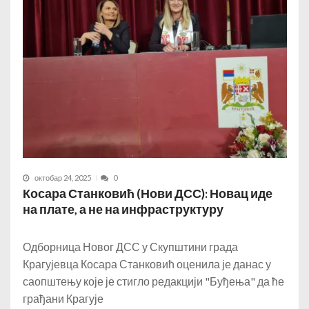
октобар 24, 2025
0
Косара Станковић (Нови ДСС): Новац иде
на плате, а не на инфраструктуру
Одборница Новог ДСС у Скупштини града
Крагујевца Косара Станковић оценила је данас у
саопштењу које је стигло редакцији "Буђења" да ће
грађани Крагује