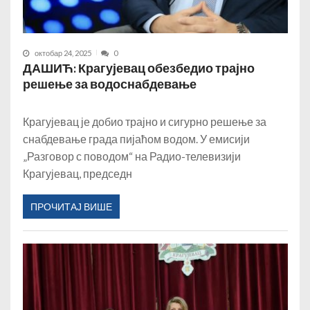
октобар 24, 2025
0
ДАШИЋ: Крагујевац обезбедио трајно
решење за водоснабдевање
Крагујевац је добио трајно и сигурно решење за
снабдевање града пијаћом водом. У емисији
„Разговор с поводом“ на Радио-телевизији
Крагујевац, председн
ПРОЧИТАЈ ВИШЕ