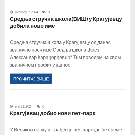
октобар 9, 2024
0
Средња стручна школа(ВИШ) у Крагујевцу
добила ново име
Средња стручна школа у Крагујевцу од данас
званично носи име Средња школа „Кнез
Александар Карађорђевић”. Тим поводом на свом
званичном профилу јавнос
ПРОЧИТАЈ ВИШЕ
мај 21, 2024
0
Крагујевац добио нови пет-парк
У Великом парку изграђен је пет-парк где ће време