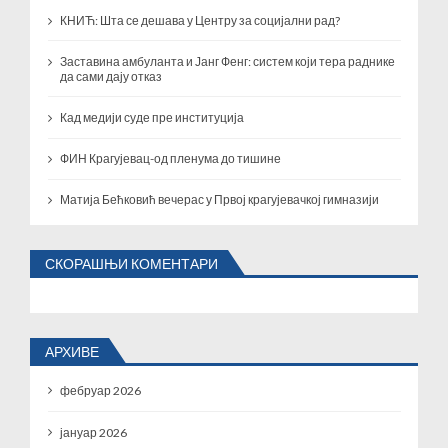
КНИЋ: Шта се дешава у Центру за социјални рад?
Заставина амбуланта и Јанг Фенг: систем који тера раднике
да сами дају отказ
Кад медији суде пре институција
ФИН Крагујевац-од пленума до тишине
Матија Бећковић вечерас у Првој крагујевачкој гимназији
СКОРАШЊИ КОМЕНТАРИ
АРХИВЕ
фебруар 2026
јануар 2026