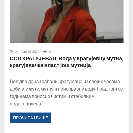
октобар 12, 2025
0
ССП КРАГУЈЕВАЦ: Вода у Крагујевцу мутна,
крагујевачка власт још мутнија
Већ два дана грађани Крагујевца из својих чесама
добијају жуту, мутну и неисправну воду. Град који се
годинама поносио чистим и стабилним
водоснабдева
ПРОЧИТАЈ ВИШЕ