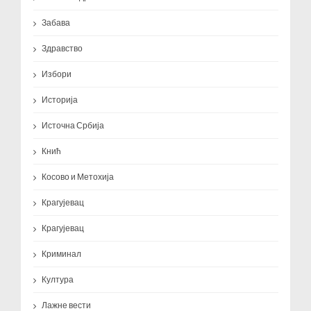
Забава
Здравство
Избори
Историја
Источна Србија
Кнић
Косово и Метохија
Крагујевац
Крагујевац
Криминал
Култура
Лажне вести