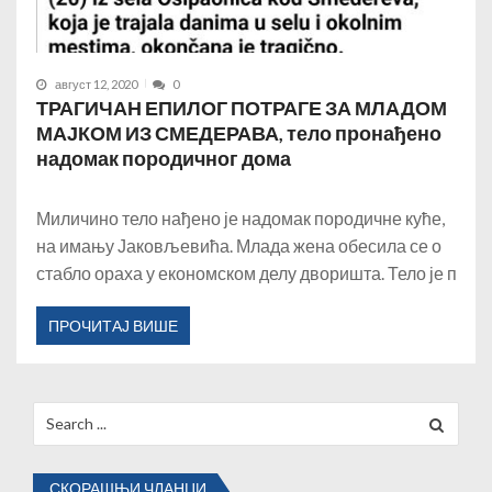
август 12, 2020
0
ТРАГИЧАН ЕПИЛОГ ПОТРАГЕ ЗА МЛАДОМ
МАЈКОМ ИЗ СМЕДЕРАВА, тело пронађено
надомак породичног дома
Миличино тело нађено је надомак породичне куће,
на имању Јаковљевића. Млада жена обесила се о
стабло ораха у економском делу дворишта. Тело је п
ПРОЧИТАЈ ВИШЕ
Search
for:
СКОРАШЊИ ЧЛАНЦИ