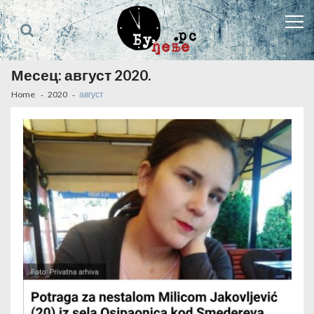
Skip
Skip
to
to
navigation
content
Месец:
август 2020.
Home
2020
август