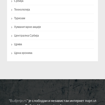
Србија
Технологија
Туризам
Хуманитарне акције
Централна Србија
Црква
Црна хроника
"Budjenje.rs" је слободан и независтан интернет портaл