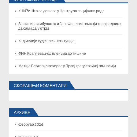
КНИЋ: Шта се дешава у Центру за социјални рад?
Заставина амбуланта и Јанг Фенг: систем који тера раднике
да сами дају отказ
Кад медији суде пре институција
ФИН Крагујевац-од пленума до тишине
Матија Бећковић вечерас у Првој крагујевачкој гимназији
СКОРАШЊИ КОМЕНТАРИ
АРХИВЕ
фебруар 2026
јануар 2026