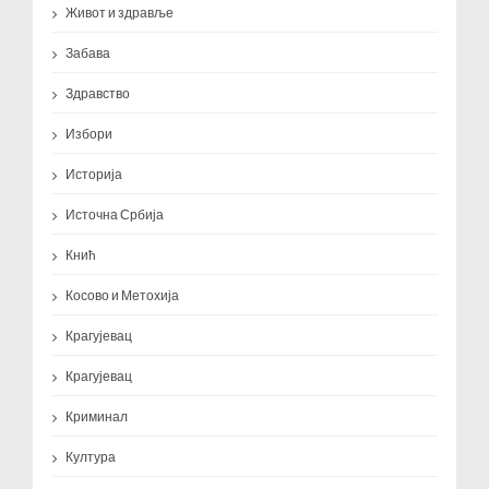
Живот и здравље
Забава
Здравство
Избори
Историја
Источна Србија
Кнић
Косово и Метохија
Крагујевац
Крагујевац
Криминал
Култура