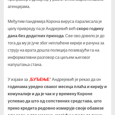
агенцијама.
Међутим пандемија Корона вируса паралисала је
целу привреду па је Андрејевић већ
скоро годину
дана без додатних прихода
. Све ово довело је до
тога да му је јуче због неплаћене кирије и рачуна за
струју на врата дошла полиција позивајући га на
информативни разговор са циљем његовог
напуштања стана.
У изјави за „
БУЂЕЊЕ
“ Андрејевић је рекао да он
годинама уредно сваког месеца плаћа и кирију и
комуналије и да је чак и у времену Короне
успевао да што од сопствених средстава, што
преко кредита редовно измирује своје обавезе