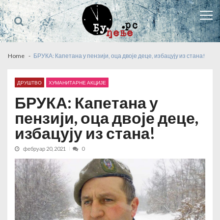
Skip
Skip
to
to
navigation
content
Home
БРУКА: Капетана у пензији, оца двоје деце, избацују из стана!
ДРУШТВО
ХУМАНИТАРНЕ АКЦИЈЕ
БРУКА: Капетана у
пензији, оца двоје деце,
избацују из стана!
фебруар 20, 2021
0