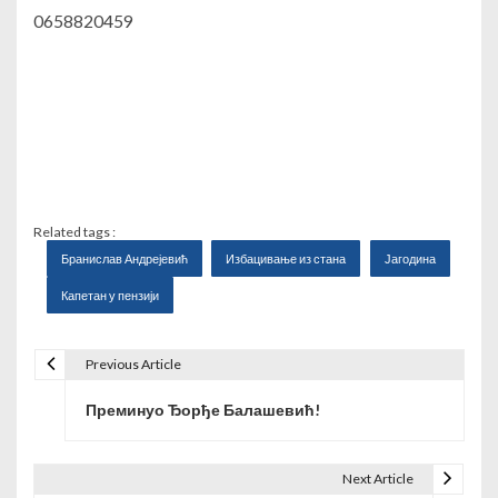
0658820459
Related tags :
Бранислав Андрејевић
Избацивање из стана
Јагодина
Капетан у пензији
Previous Article
К
Преминуо Ђорђе Балашевић!
р
е
Next Article