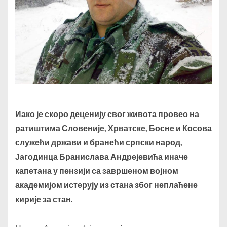
Иако је скоро деценију свог живота провео на
ратиштима Словеније, Хрватске, Босне и Косова
служећи држави и бранећи српски народ,
Јагодинца Бранислава Андрејевића иначе
капетана у пензији са завршеном војном
академијом истерују из стана због неплаћене
кирије за стан.