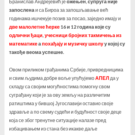
Бранислав Андрејевић је
ожењен
,
супруга није
запослена
и са Бироа за запошљавање већ
годинама ишчекује позив за посао, заједно имају и
две малолетне ћерке
16 и 12 година
које су
одлични ђаци
,
учесници бројних такмичења из
математике
а
похађају и музичку школу
у којој су
такође веома успешне.
Овом приликом грађанима Србије, привредницима
и свим људима добре воље упућујемо
АПЕЛ
да у
складу са својим могућностима помогну свом
суграђану који је за ову земљу на различитим
ратиштима у бившој Југославији оставио своје
здравље а по свему судећи и будућност своје деце
која се због тренутне ситуације налазе пред
избацивањем из стана без икакве даље