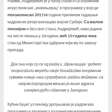
Наиме, Андрејевић је у пуној снази и са огромним
искуством као „инжињерац“ и програмер у војсци
пензионисан 2011те
године приликом тадашње
кадровске реорганизације војске Србије.
Са малом
пензијом
и без свог стана, Андрејевић, иако једини
на листи чекања у Јагодини,
већ 10 година чека
стан од Министарства одбране који му по закону
припада.
Док они који су се од рата и „транзиције“ дебело
окористили мерећи своје богатство енормним
сумама новца, наш суграђанин, ратни ветеран, са
својом породицом мењао је више адреса
изнајмљујући станове у Јагодини.
Кућни буџет уз пензију допуњавао је радом као
програмер и дизајнер у различитим маркетиншким