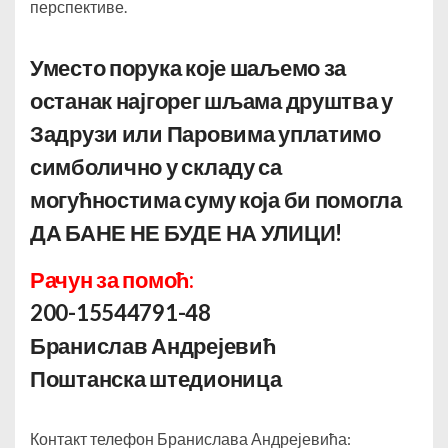
перспективе.
Уместо порука које шаљемо за
останак најгорег шљама друштва у
Задрузи или Паровима уплатимо
симболично у складу са
могућностима суму која би помогла
ДА БАНЕ НЕ БУДЕ НА УЛИЦИ
!
Рачун за помоћ:
200-15544791-48
Бранислав Андрејевић
Поштанска штедионица
Контакт телефон Бранислава Андрејевића: