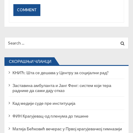
Search
for:
СКОРАШЊИ ЧЛАНЦИ
КНИЋ: Шта се дешава у Центру за социјални рад?
Заставина амбуланта и Јанг Фенг: систем који тера
раднике да сами дају отказ
Кад медији суде пре институција
ФИН Крагујевац-од пленума до тишине
Матија Бећковић вечерас у Првој крагујевачкој гимназији