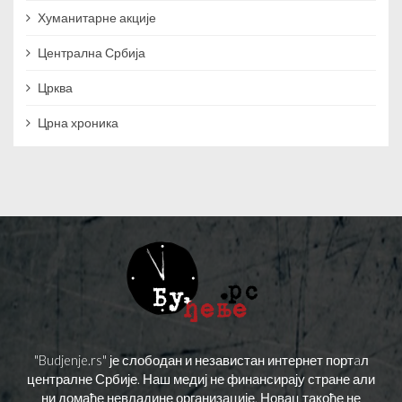
Хуманитарне акције
Централна Србија
Црква
Црна хроника
"Budjenje.rs" је слободан и независтан интернет портaл
централне Србије. Наш медиј не финансирају стране али
ни домаће невладине организације. Новац такође не