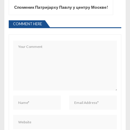
т
Споменик Патријарху Павлу у центру Москве!
а
њ
COMMENT HERE
е
ч
л
а
н
к
а