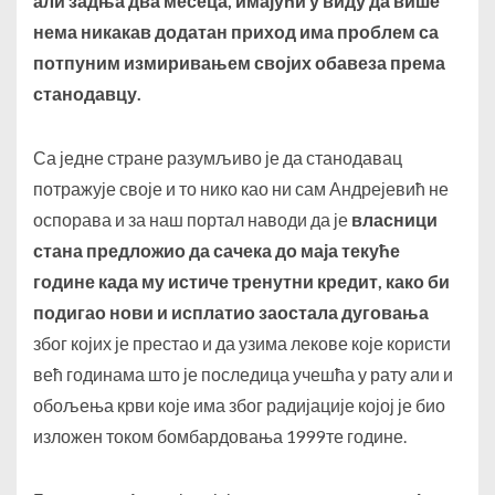
али задња два месеца, имајући у виду да више
нема никакав додатан приход има проблем са
потпуним измиривањем својих обавеза према
станодавцу.
Са једне стране разумљиво је да станодавац
потражује своје и то нико као ни сам Андрејевић не
оспорава и за наш портал наводи да је
власници
стана предложио да сачека до маја текуће
године када му истиче тренутни кредит, како би
подигао нови и исплатио заостала дуговања
због којих је престао и да узима лекове које користи
већ годинама што је последица учешћа у рату али и
обољења крви које има због радијације којој је био
изложен током бомбардовања 1999те године.