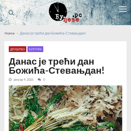
Skip
Skip
to
to
navigation
content
Home
Данас је трећи дан Божића-Стевањдан!
ДРУШТВО
КУЛТУРА
Данас је трећи дан
Божића-Стевањдан!
јануар 9, 2021
0