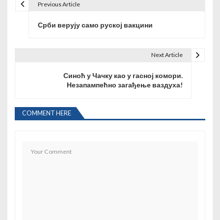
Previous Article
К
Срби верују само руској вакцини
р
е
Next Article
т
Синоћ у Чачку као у гасној комори.
а
Незапампећно загађење ваздуха!
њ
COMMENT HERE
е
ч
л
а
н
к