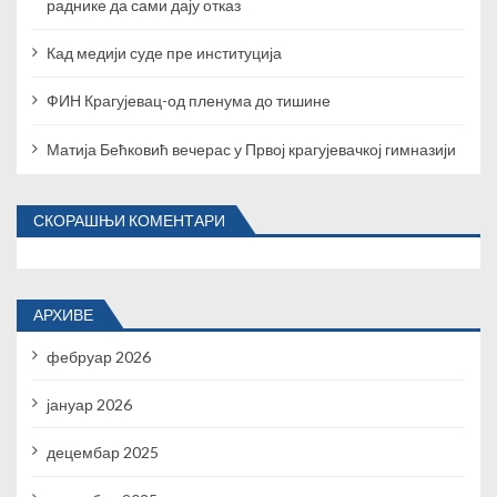
раднике да сами дају отказ
Кад медији суде пре институција
ФИН Крагујевац-од пленума до тишине
Матија Бећковић вечерас у Првој крагујевачкој гимназији
СКОРАШЊИ КОМЕНТАРИ
АРХИВЕ
фебруар 2026
јануар 2026
децембар 2025