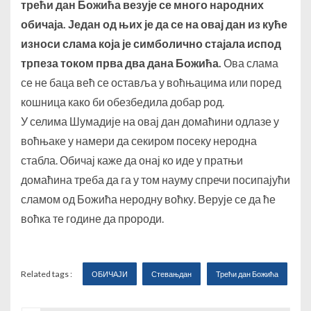
трећи дан Божића везује се много народних
обичаја. Један од њих је да се на овај дан из куће
износи слама која је симболично стајала испод
трпеза током прва два дана Божића.
Ова слама
се не баца већ се оставља у воћњацима или поред
кошница како би обезбедила добар род.
У селима Шумадије на овај дан домаћини одлазе у
воћњаке у намери да секиром посеку неродна
стабла. Обичај каже да онај ко иде у пратњи
домаћина треба да га у том науму спречи посипајући
сламом од Божића неродну воћку. Верује се да ће
воћка те године да пророди.
Related tags :
ОБИЧАЈИ
Стевањдан
Трећи дан Божића