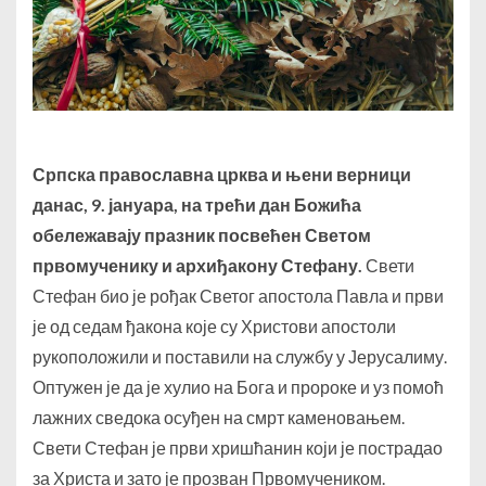
Српска православна црква и њени верници
данас, 9. јануара, на трећи дан Божића
обележавају празник посвећен Светом
првомученику и архиђакону Стефану.
Свети
Стефан био је рођак Светог апостола Павла и први
је од седам ђакона које су Христови апостоли
рукоположили и поставили на службу у Јерусалиму.
Оптужен је да је хулио на Бога и пророке и уз помоћ
лажних сведока осуђен на смрт каменовањем.
Свети Стефан је први хришћанин који је пострадао
за Христа и зато је прозван Првомучеником.