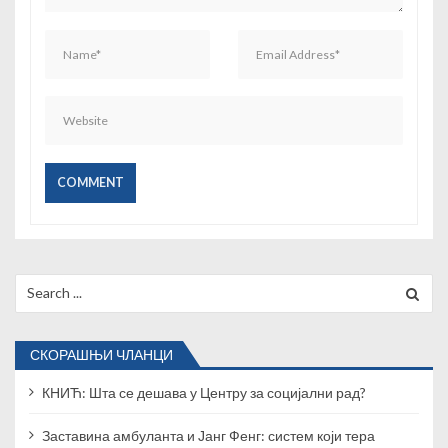
а
Search
for:
СКОРАШЊИ ЧЛАНЦИ
КНИЋ: Шта се дешава у Центру за социјални рад?
Заставина амбуланта и Јанг Фенг: систем који тера