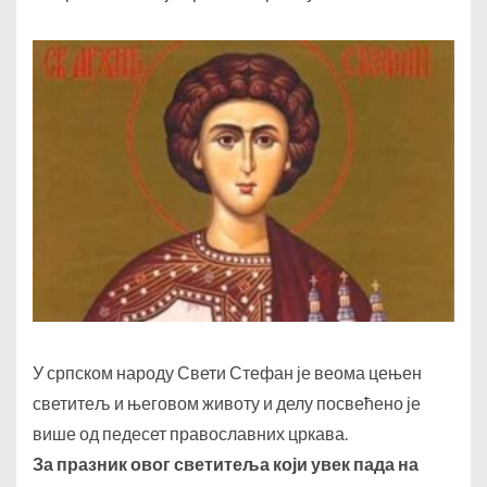
У српском народу Свети Стефан је веома цењен
светитељ и његовом животу и делу посвећено је
више од педесет православних цркава.
За празник овог светитеља који увек пада на