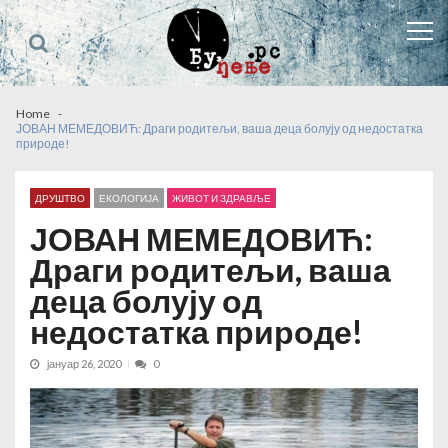
Skip
Skip
to
to
navigation
content
Home
ЈОВАН МЕМЕДОВИЋ: Драги родитељи, ваша деца болују од недостатка
природе!
ДРУШТВО
ЕКОЛОГИЈА
ЖИВОТ И ЗДРАВЉЕ
ЈОВАН МЕМЕДОВИЋ:
Драги родитељи, ваша
деца болују од
недостатка природе!
јануар 26, 2020
0