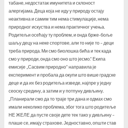
табане, недостатак имунитета и склоност
алергијама. Деца која не иду у природу остају
неактивна и самим тим нема стимулације, нема
природног искуства и нема практичног учења.
Родитељи осећају ту проблем, и онда брже-боље
шаљу децу на неке спортове, али то није то – деци
треба природа. Ми смо биолошка бића и тек када
смо у природи, онда смо оно што јесмо.“ Екипа
емисије „Сасвим природно“ направила је
експеримент и пробала да окупи што више градске
деце и да их без родитеља изведе, најпре у једну
сеоску средину, а затим и у потпуну дивљину.
„Планирали смо да то траје три дана и одмах смо
имали неколико проблема, због тога што родитеље
НЕ ЖЕЛЕ да пусте своје дете тек тако у дивљину –
плаше се, имају страхове. Једноставно, општи став