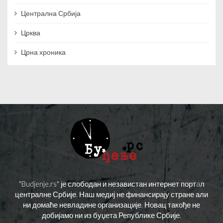
Централна Србија
Црква
Црна хроника
"Budjenje.rs" је слободан и независтан интернет портaл
централне Србије. Наш медиј не финансирају стране али
ни домаће невладине организације. Новац такође не
добијамо ни из буџета Републике Србије.