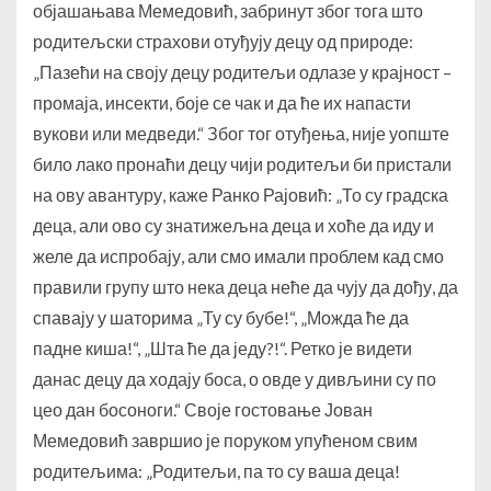
објашањава Мемедовић, забринут због тога што
родитељски страхови отуђују децу од природе:
„Пазећи на своју децу родитељи одлазе у крајност –
промаја, инсекти, боје се чак и да ће их напасти
вукови или медведи.“ Због тог отуђења, није уопште
било лако пронаћи децу чији родитељи би пристали
на ову авантуру, каже Ранко Рајовић: „То су градска
деца, али ово су знатижељна деца и хоће да иду и
желе да испробају, али смо имали проблем кад смо
правили групу што нека деца неће да чују да дођу, да
спавају у шаторима „Ту су бубе!“, „Можда ће да
падне киша!“, „Шта ће да једу?!“. Ретко је видети
данас децу да ходају боса, о овде у дивљини су по
цео дан босоноги.“ Своје гостовање Јован
Мемедовић завршио је поруком упућеном свим
родитељима: „Родитељи, па то су ваша деца!