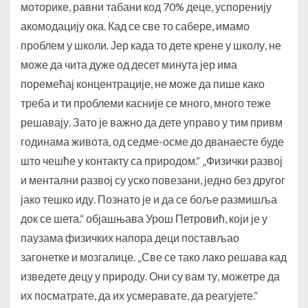
моторике, равни табани код 70% деце, успоренију
акомодацију ока. Кад се све то сабере, имамо
проблем у школи. Јер када то дете крене у школу, не
може да чита дуже од десет минута јер има
поремећај концентрације, не може да пише како
треба и ти проблеми касније се много, много теже
решавају. Зато је важно да дете управо у тим привм
годинама живота, од седме-осме до дванаесте буде
што чешће у контакту са природом.“ „Физички развој
и ментални развој су уско повезани, једно без другог
јако тешко иду. Познато је и да се боље размишља
док се шета.“ објашњава Урош Петровић, који је у
паузама физичких напора деци постављао
загонетке и мозгалице. „Све се тако лако решава кад
изведете децу у природу. Они су вам ту, можетре да
их посматрате, да их усмеравате, да реагујете.“