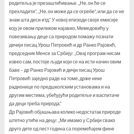
родитеља је презаштићивање. „Не, он ће се
прехладити“, „Не, он може да се огребе“, или да се не
знам шта деси итд.“ У новој епизоди своје емисије
коју је овом приликом најавио, Мемедовићу у
повезивању деце са природом помажу познати
дечији писац Урош Петровић и др Ранко Рајовић,
председник Менсе за Србију: „Овај програм нисам
извео сам, постоје људи који се на исти начин овим
баве – др Ранко Рајовић и дечји писац Урош
Петровић заједно раде на томе, држе неке
радионице по предшколским установама и на
другим местима, убеђујући родитеље и васпитаче
да деци треба природа.“
Др Рајовић објашњава колико недостатак природе
штетно утиће на децу: „Ми имамо у Србији свако
друго дете од пест година са поремећајем фине