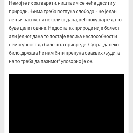
Немојте их затварати, ништа им се неће десити у
природи. Њима треба потпуна слобода – не један
летњи распуст и неколико дана, већ покушајте да то
буде целе године. Недостатак природе није болест,
али једног дана то постаје велика неспособност и
немогућност да било шта привреде. Сутра, далеко
било, држава ће нам бити препуна оваквих људи, а
на то треба да пазимо!“ упозорио је он.