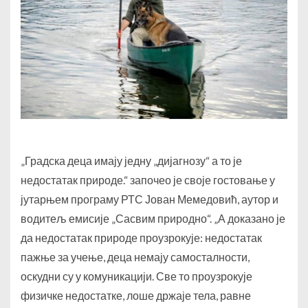
„Градска деца имају једну „дијагнозу“ а то је
недостатак природе.“ започео је своје гостовање у
јутарњем програму РТС Јован Мемедовић, аутор и
водитељ емисије „Сасвим природно“. „А доказано је
да недостатак природе проузрокује: недостатак
пажње за учење, деца немају самосталности,
оскудни су у комуникацији. Све то проузрокује
физичке недостатке, лоше држаје тела, равне