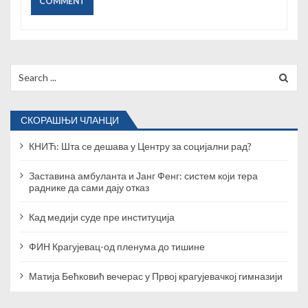
Search
for:
СКОРАШЊИ ЧЛАНЦИ
КНИЋ: Шта се дешава у Центру за социјални рад?
Заставина амбуланта и Јанг Фенг: систем који тера
раднике да сами дају отказ
Кад медији суде пре институција
ФИН Крагујевац-од пленума до тишине
Матија Бећковић вечерас у Првој крагујевачкој гимназији