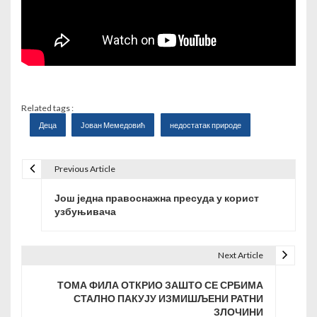
Related tags :
Деца
Јован Мемедовић
недостатак природе
Previous Article
К
Још једна правоснажна пресуда у корист
р
узбуњивача
е
т
Next Article
а
ТОМА ФИЛА ОТКРИО ЗАШТО СЕ СРБИМА
СТАЛНО ПАКУЈУ ИЗМИШЉЕНИ РАТНИ
њ
ЗЛОЧИНИ