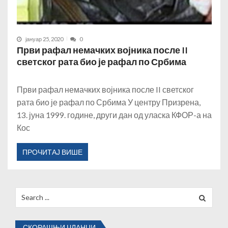
јануар 25, 2020
0
Први рафал немачких војника после II
светског рата био је рафал по Србима
Први рафал немачких војника после II светског
рата био је рафал по Србима У центру Призрена,
13. јуна 1999. године, други дан од уласка КФОР-а на
Кос
ПРОЧИТАЈ ВИШЕ
Search
for:
СКОРАШЊИ ЧЛАНЦИ