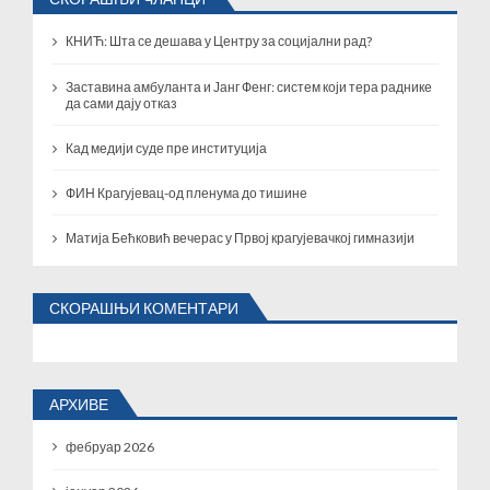
КНИЋ: Шта се дешава у Центру за социјални рад?
Заставина амбуланта и Јанг Фенг: систем који тера раднике
да сами дају отказ
Кад медији суде пре институција
ФИН Крагујевац-од пленума до тишине
Матија Бећковић вечерас у Првој крагујевачкој гимназији
СКОРАШЊИ КОМЕНТАРИ
АРХИВЕ
фебруар 2026