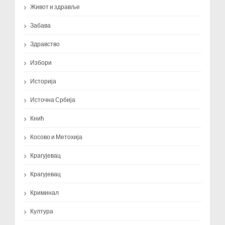
Живот и здравље
Забава
Здравство
Избори
Историја
Источна Србија
Кнић
Косово и Метохија
Крагујевац
Крагујевац
Криминал
Култура