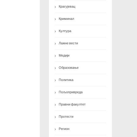
Крагујевац
Криминал
Култура
Лажне вести
Медији
Образовање
Политика
Пољопривреда
Правни факултет
Протести
Регион