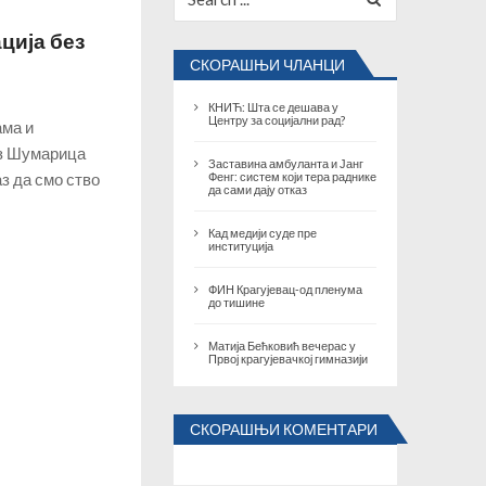
for:
води и обликује град?!...
новембар 30, 2025
ција без
СКОРАШЊИ ЧЛАНЦИ
КНИЋ: Шта се дешава у
Центру за социјални рад?
ама и
из Шумарица
Заставина амбуланта и Јанг
з да смо ство
Фенг: систем који тера раднике
да сами дају отказ
Кад медији суде пре
институција
ФИН Крагујевац-од пленума
до тишине
Матија Бећковић вечерас у
Првој крагујевачкој гимназији
СКОРАШЊИ КОМЕНТАРИ