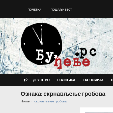
Skip
Skip
to
to
ПОЧЕТНА
ПОШАЉИ ВЕСТ
navigation
content
ДРУШТВО
ПОЛИТИКА
ЕКОНОМИЈА
Ознака:
скрнављење гробова
Home
скрнављење гробова