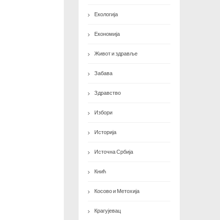
Екологија
Економија
Живот и здравље
Забава
Здравство
Избори
Историја
Источна Србија
Кнић
Косово и Метохија
Крагујевац