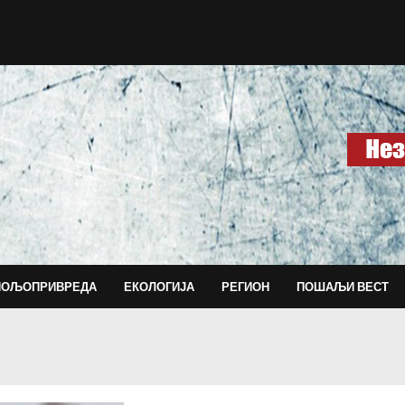
ПОЉОПРИВРЕДА
ЕКОЛОГИЈА
РЕГИОН
ПОШАЉИ ВЕСТ
КНИЋ: Шта се дешава у Центру за социјал
Заставина амбуланта и Јанг Фенг: систем к
Кад медији суде пре институција
децемба
ФИН Крагујевац-од пленума до тишине
д
Најновије
Матија Бећковић вечерас у Првој крагујева
Крагујевац: Тихо досељавање са гласним