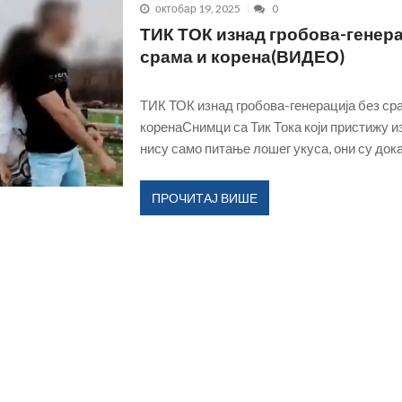
Крагујевац између себе и других-ко данас 
октобар 19, 2025
0
ТИК ТОК изнад гробова-генера
срама и корена(ВИДЕО)
ТИК ТОК изнад гробова-генерација без ср
коренаСнимци са Тик Тока који пристижу 
нису само питање лошег укуса, они су дока
ПРОЧИТАЈ ВИШЕ