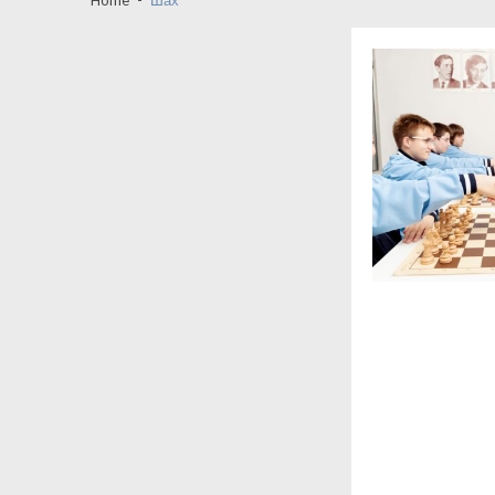
Матија Бећковић вечерас у Првој кр
Крагујевац: Тихо досељавање са г
Крагујевац између себе и других-ко
КНИЋ: Шта се дешава у Центру за 
Заставина амбуланта и Јанг Фенг: с
Кад медији суде пре институција