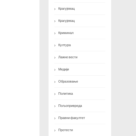
Крагујевац
Крагујевац
Криминал
Култура
Лажне вести
Медији
Образовање
Политика
Пољопривреда
Правни факултет
Протести