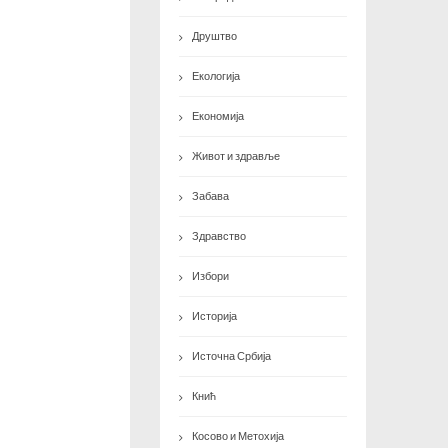
Друштво
Екологија
Економија
Живот и здравље
Забава
Здравство
Избори
Историја
Источна Србија
Кнић
Косово и Метохија