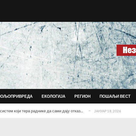
агујевачкој гимназији...
ДЕЦЕМБАР 15, 2025
ласним последицама...
ДЕЦЕМБАР 14, 2025
 данас води и обликује град?!...
НОВЕМБАР 30, 2025
ПОЉОПРИВРЕДА
ЕКОЛОГИЈА
РЕГИОН
ПОШАЉИ ВЕСТ
социјални рад?...
ФЕБРУАР 17, 2026
истем који тера раднике да сами дају отказ...
ЈАНУАР 18, 2026
ДЕЦЕМБАР 18, 2025
ишине
ДЕЦЕМБАР 16, 2025