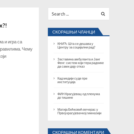
Search
for:
х?!
СКОРАШЊИ ЧЛАНЦИ
а и игра са
КНИЋ: Шта се дешава у
Центру за социјални рад?
правилима. Чему
оји
Заставина амбуланта и Јанг
Фенг: систем који тера раднике
да сами дају отказ
Кад медији суде пре
институција
ФИН Крагујевац-од пленума
до тишине
Матија Бећковић вечерас у
Првој крагујевачкој гимназији
СКОРАШЊИ КОМЕНТАРИ