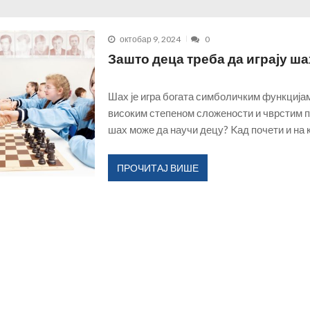
агујевачкој гимназији...
ДЕЦЕМБАР 15, 2025
ласним последицама...
ДЕЦЕМБАР 14, 2025
октобар 9, 2024
0
 данас води и обликује град?!...
НОВЕМБАР 30, 2025
Зашто деца треба да играју ша
социјални рад?...
ФЕБРУАР 17, 2026
истем који тера раднике да сами дају отказ...
ЈАНУАР 18, 2026
Шах је игра богата симболичким функцијам
ДЕЦЕМБАР 18, 2025
високим степеном сложености и чврстим 
шах може да научи децу? Kад почети и на к
ПРОЧИТАЈ ВИШЕ