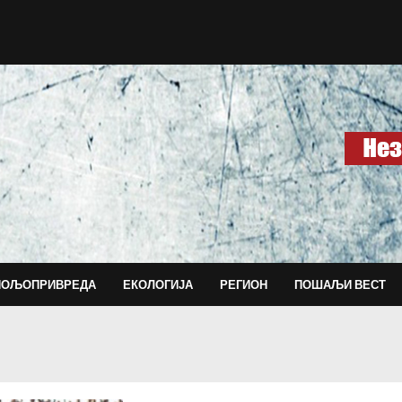
ПОЉОПРИВРЕДА
ЕКОЛОГИЈА
РЕГИОН
ПОШАЉИ ВЕСТ
КНИЋ: Шта се дешава у Центру за социјал
Заставина амбуланта и Јанг Фенг: систем к
Кад медији суде пре институција
децемба
ФИН Крагујевац-од пленума до тишине
д
Најновије
Матија Бећковић вечерас у Првој крагујева
Крагујевац: Тихо досељавање са гласним