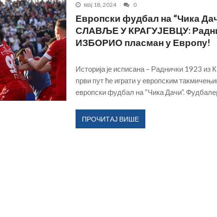
Крагујевац између себе и других-ко данас 
мај 18, 2024
0
Европски фудбал на “Чика Дач
СЛАВЉЕ У КРАГУЈЕВЦУ: Радн
ИЗБОРИО пласман у Европу!
Историја је исписана – Раднички 1923 из К
први пут ће играти у европским такмичењи
европски фудбал на “Чика Дачи”. Фудбале
ПРОЧИТАЈ ВИШЕ