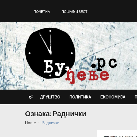
Skip
Skip
to
to
ПОЧЕТНА
ПОШАЉИ ВЕСТ
navigation
content
ДРУШТВО
ПОЛИТИКА
ЕКОНОМИЈА
Ознака:
Раднички
Home
Раднички