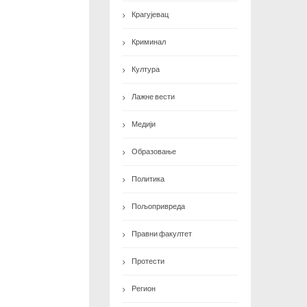
Крагујевац
Криминал
Култура
Лажне вести
Медији
Образовање
Политика
Пољопривреда
Правни факултет
Протести
Регион