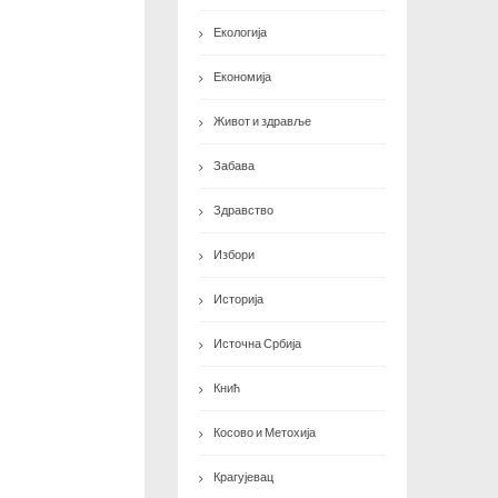
Екологија
Економија
Живот и здравље
Забава
Здравство
Избори
Историја
Источна Србија
Кнић
Косово и Метохија
Крагујевац