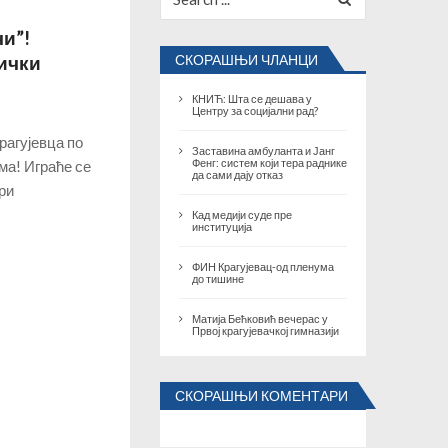
for:
води и обликује град?!...
новембар 30, 2025
и”!
ички
СКОРАШЊИ ЧЛАНЦИ
КНИЋ: Шта се дешава у
Центру за социјални рад?
рагујевца по
Заставина амбуланта и Јанг
ма! Играће се
Фенг: систем који тера раднике
да сами дају отказ
ри
Кад медији суде пре
институција
ФИН Крагујевац-од пленума
до тишине
Матија Бећковић вечерас у
Првој крагујевачкој гимназији
СКОРАШЊИ КОМЕНТАРИ