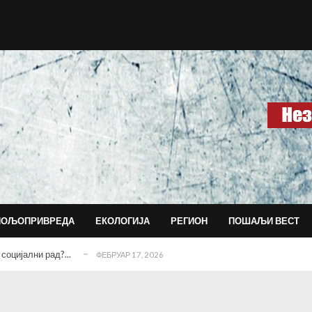
агујевачкој гимназији...
ДЕЦЕМБАР 15, 2025
ласним последицама...
ДЕЦЕМБАР 14, 2025
ПОЉОПРИВРЕДА
ЕКОЛОГИЈА
РЕГИОН
ПОШАЉИ ВЕСТ
 данас води и обликује град?!...
НОВЕМБАР 30, 2025
социјални рад?...
ФЕБРУАР 17, 2026
истем који тера раднике да сами дају отказ...
ЈАНУАР 18, 2026
ДЕЦЕМБАР 18, 2025