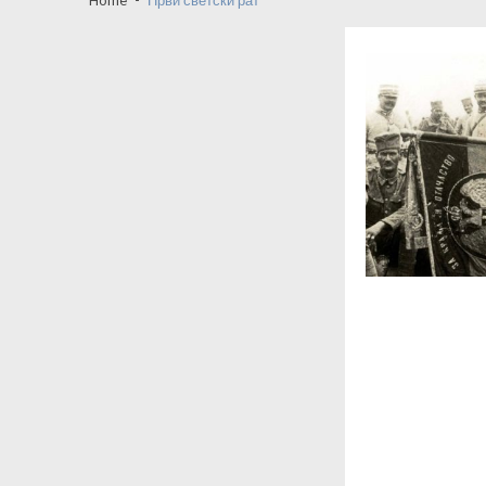
ФИН Крагујевац-од пленума до т
Матија Бећковић вечерас у Првој кр
Крагујевац: Тихо досељавање са г
Крагујевац између себе и других-ко
КНИЋ: Шта се дешава у Центру за 
Заставина амбуланта и Јанг Фенг: с
Кад медији суде пре институција