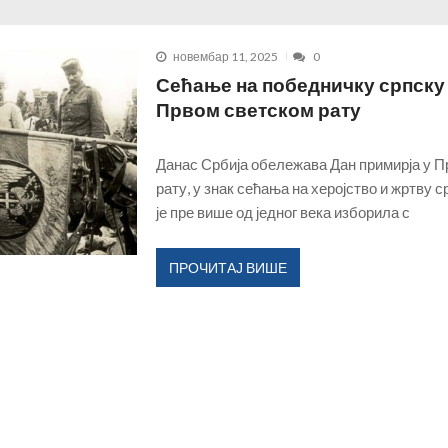
ишине
ДЕЦЕМБАР 16, 2025
агујевачкој гимназији...
ДЕЦЕМБАР 15, 2025
новембар 11, 2025
0
ласним последицама...
ДЕЦЕМБАР 14, 2025
Сећање на победничку српску 
 данас води и обликује град?!...
НОВЕМБАР 30, 2025
Првом светском рату
социјални рад?...
ФЕБРУАР 17, 2026
истем који тера раднике да сами дају отказ...
ЈАНУАР 18, 2026
Данас Србија обележава Дан примирја у 
ДЕЦЕМБАР 18, 2025
рату, у знак сећања на херојство и жртву ср
је пре више од једног века изборила с
ПРОЧИТАЈ ВИШЕ