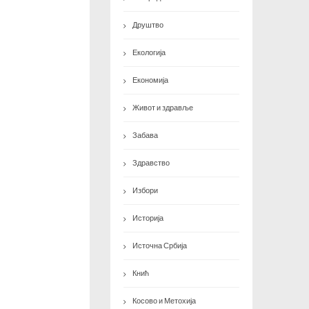
Друштво
Екологија
Економија
Живот и здравље
Забава
Здравство
Избори
Историја
Источна Србија
Кнић
Косово и Метохија