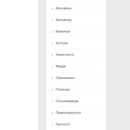
Крагујевац
Крагујевац
Криминал
Култура
Лажне вести
Медији
Образовање
Политика
Пољопривреда
Правни факултет
Протести