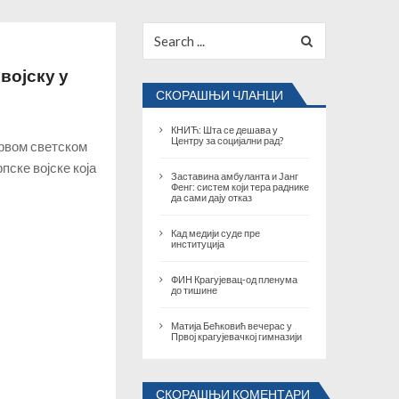
Search
for:
војску у
СКОРАШЊИ ЧЛАНЦИ
КНИЋ: Шта се дешава у
Центру за социјални рад?
Првом светском
пске војске која
Заставина амбуланта и Јанг
Фенг: систем који тера раднике
да сами дају отказ
Кад медији суде пре
институција
ФИН Крагујевац-од пленума
до тишине
Матија Бећковић вечерас у
Првој крагујевачкој гимназији
СКОРАШЊИ КОМЕНТАРИ