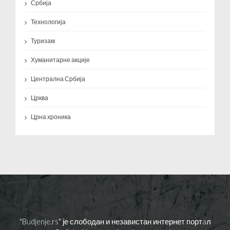
Србија
Технологија
Туризам
Хуманитарне акције
Централна Србија
Црква
Црна хроника
"Budjenje.rs" је слободан и независтан интернет портaл