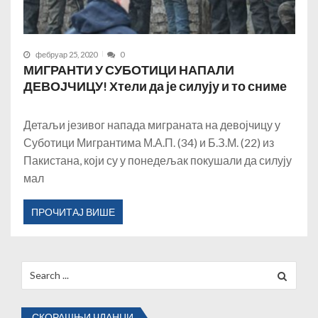
фебруар 25, 2020
0
МИГРАНТИ У СУБОТИЦИ НАПАЛИ
ДЕВОЈЧИЦУ! Хтели да је силују и то сниме
Детаљи језивог напада миграната на девојчицу у
Суботици Мигрантима М.А.П. (34) и Б.З.М. (22) из
Пакистана, који су у понедељак покушали да силују
мал
ПРОЧИТАЈ ВИШЕ
Search
for:
СКОРАШЊИ ЧЛАНЦИ