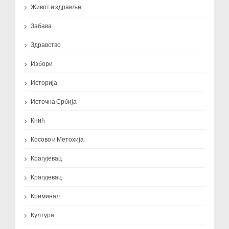
Живот и здравље
Забава
Здравство
Избори
Историја
Источна Србија
Кнић
Косово и Метохија
Крагујевац
Крагујевац
Криминал
Култура