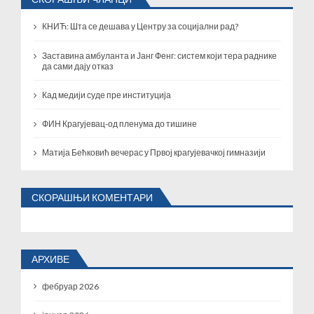
КНИЋ: Шта се дешава у Центру за социјални рад?
Заставина амбуланта и Јанг Фенг: систем који тера раднике
да сами дају отказ
Кад медији суде пре институција
ФИН Крагујевац-од пленума до тишине
Матија Бећковић вечерас у Првој крагујевачкој гимназији
СКОРАШЊИ КОМЕНТАРИ
АРХИВЕ
фебруар 2026