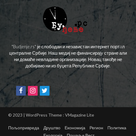
"Budjenje.rs" је слободан и независтан интернет портaл
централне Србије. Наш медиј не финансирају стране али
ни домаће невладине организације. Новац такође не
добијамо ни из буџета Републике Србије.
© 2023 | WordPress Theme :
VMagazine Lite
Пољопривреда
Друштво
Економија
Регион
Политика
Екологија
Пошаљи Вест