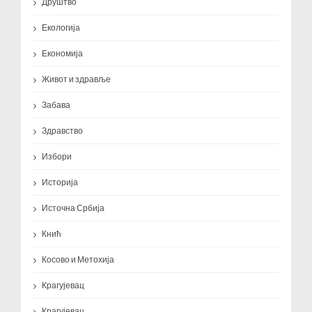
Друштво
Екологија
Економија
Живот и здравље
Забава
Здравство
Избори
Историја
Источна Србија
Кнић
Косово и Метохија
Крагујевац
Крагујевац