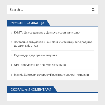
Search
for:
СКОРАШЊИ ЧЛАНЦИ
КНИЋ: Шта се дешава у Центру за социјални рад?
Заставина амбуланта и Јанг Фенг: систем који тера раднике
да сами дају отказ
Кад медији суде пре институција
ФИН Крагујевац-од пленума до тишине
Матија Бећковић вечерас у Првој крагујевачкој гимназији
СКОРАШЊИ КОМЕНТАРИ