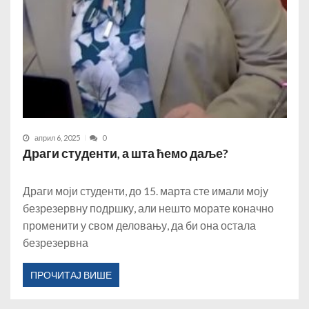
април 6, 2025
0
Драги студенти, а шта ћемо даље?
Драги моји студенти, до 15. марта сте имали моју
безрезервну подршку, али нешто морате коначно
променити у свом деловању, да би она остала
безрезервна
ПРОЧИТАЈ ВИШЕ