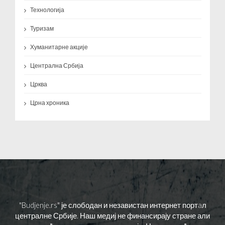
Технологија
Туризам
Хуманитарне акције
Централна Србија
Црква
Црна хроника
"Budjenje.rs" је слободан и независтан интернет портaл
централне Србије. Наш медиј не финансирају стране али