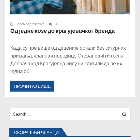
новембар 28, 2025
0
Од једне козе до крагујевачког бренда
Када су пре више од деценије остали без сигурних
примања, чланови породице Стевановић из села
Добрача код Крагујевца нису ни слутили да ће их
једна об
ПРОЧИТАЈ ВИШЕ
Search
for:
СКОРАШЊИ ЧЛАНЦИ