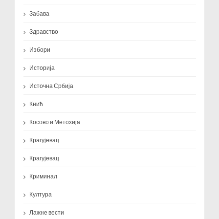
Забава
Здравство
Избори
Историја
Источна Србија
Кнић
Косово и Метохија
Крагујевац
Крагујевац
Криминал
Култура
Лажне вести