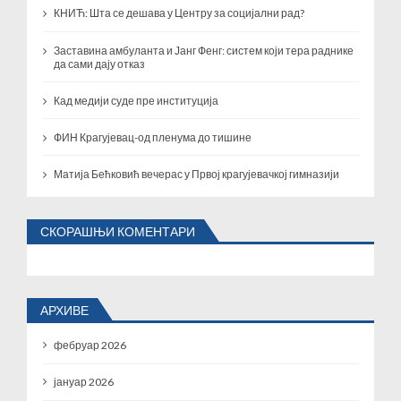
КНИЋ: Шта се дешава у Центру за социјални рад?
Заставина амбуланта и Јанг Фенг: систем који тера раднике
да сами дају отказ
Кад медији суде пре институција
ФИН Крагујевац-од пленума до тишине
Матија Бећковић вечерас у Првој крагујевачкој гимназији
СКОРАШЊИ КОМЕНТАРИ
АРХИВЕ
фебруар 2026
јануар 2026