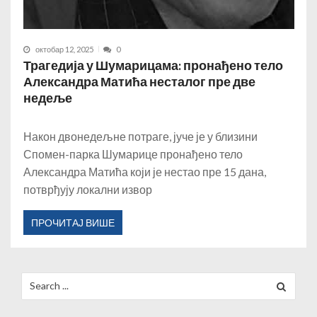
октобар 12, 2025
0
Трагедија у Шумарицама: пронађено тело
Александра Матића несталог пре две
недеље
Након двонедељне потраге, јуче је у близини
Спомен-парка Шумарице пронађено тело
Александра Матића који је нестао пре 15 дана,
потврђују локални извор
ПРОЧИТАЈ ВИШЕ
Search
for: