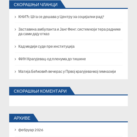
СКОРАШЊИ ЧЛАНЦИ
КНИЋ: Шта се дешава у Центру за социјални рад?
Заставина амбуланта и Јанг Фенг: систем који тера раднике
да сами дају отказ
Кад медији суде пре институција
ФИН Крагујевац-од пленума до тишине
Матија Бећковић вечерас у Првој крагујевачкој гимназији
СКОРАШЊИ КОМЕНТАРИ
АРХИВЕ
фебруар 2026