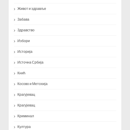
Живот и здравље
Забава
Здравство
Избори
Историја
Источна Србија
Кнић
Косово и Метохија
Крагујевац
Крагујевац
Криминал
Култура