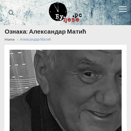
Skip
Skip
to
to
navigation
content
Ознака:
Александар Матић
Home
Александар Матић