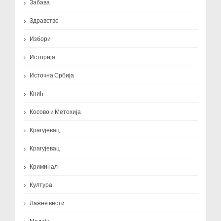
Забава
Здравство
Избори
Историја
Источна Србија
Кнић
Косово и Метохија
Крагујевац
Крагујевац
Криминал
Култура
Лажне вести