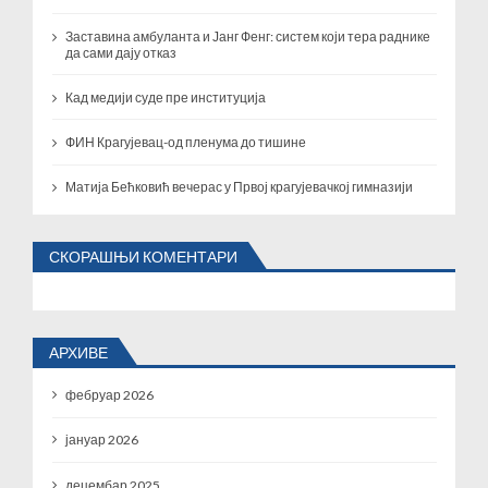
Заставина амбуланта и Јанг Фенг: систем који тера раднике
да сами дају отказ
Кад медији суде пре институција
ФИН Крагујевац-од пленума до тишине
Матија Бећковић вечерас у Првој крагујевачкој гимназији
СКОРАШЊИ КОМЕНТАРИ
АРХИВЕ
фебруар 2026
јануар 2026
децембар 2025