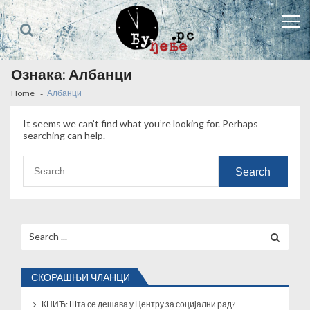
Skip
Skip
to
to
navigation
content
Ознака:
Албанци
Home
Албанци
It seems we can’t find what you’re looking for. Perhaps
searching can help.
Search
for:
Search
for:
СКОРАШЊИ ЧЛАНЦИ
КНИЋ: Шта се дешава у Центру за социјални рад?