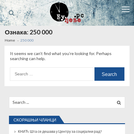
Skip
Skip
to
to
navigation
content
Ознака:
250 000
Home
250 000
It seems we can’t find what you’re looking for. Perhaps
searching can help.
Search
for:
Search
for:
СКОРАШЊИ ЧЛАНЦИ
КНИЋ: Шта се дешава у Центру за социјални рад?