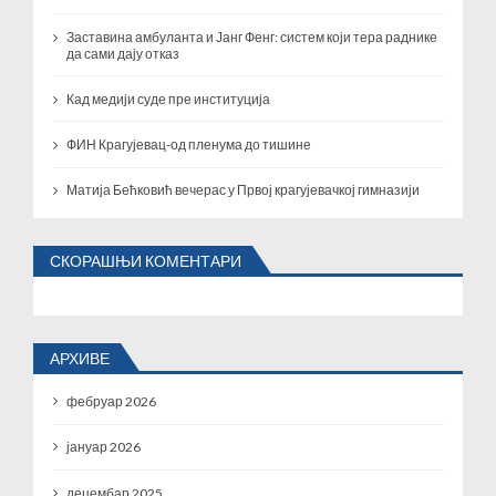
Заставина амбуланта и Јанг Фенг: систем који тера раднике
да сами дају отказ
Кад медији суде пре институција
ФИН Крагујевац-од пленума до тишине
Матија Бећковић вечерас у Првој крагујевачкој гимназији
СКОРАШЊИ КОМЕНТАРИ
АРХИВЕ
фебруар 2026
јануар 2026
децембар 2025