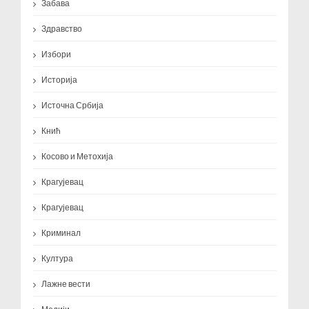
Забава
Здравство
Избори
Историја
Источна Србија
Кнић
Косово и Метохија
Крагујевац
Крагујевац
Криминал
Култура
Лажне вести