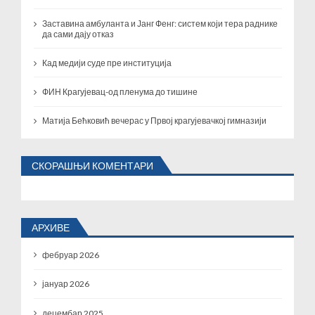
Заставина амбуланта и Јанг Фенг: систем који тера раднике
да сами дају отказ
Кад медији суде пре институција
ФИН Крагујевац-од пленума до тишине
Матија Бећковић вечерас у Првој крагујевачкој гимназији
СКОРАШЊИ КОМЕНТАРИ
АРХИВЕ
фебруар 2026
јануар 2026
децембар 2025