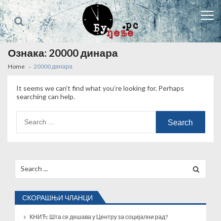
Skip
Skip
to
to
navigation
content
Ознака:
20000 динара
Home
20000 динара
It seems we can’t find what you’re looking for. Perhaps
searching can help.
Search
for:
Search
for:
СКОРАШЊИ ЧЛАНЦИ
КНИЋ: Шта се дешава у Центру за социјални рад?