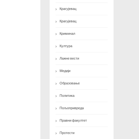
Крагујевац
Крагујевац
Криминал
Култура
Лажне вести
Медији
Образовање
Политика
Пољопривреда
Правни факултет
Протести