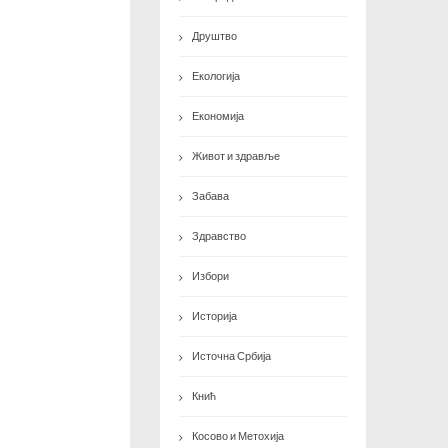
Друштво
Екологија
Економија
Живот и здравље
Забава
Здравство
Избори
Историја
Источна Србија
Кнић
Косово и Метохија