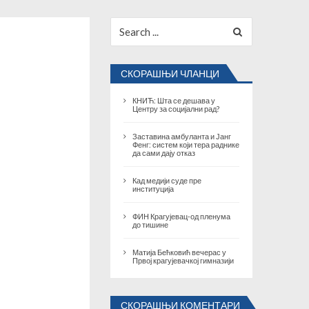
Search
for:
СКОРАШЊИ ЧЛАНЦИ
КНИЋ: Шта се дешава у
Центру за социјални рад?
Заставина амбуланта и Јанг
Фенг: систем који тера раднике
да сами дају отказ
Кад медији суде пре
институција
ФИН Крагујевац-од пленума
до тишине
Матија Бећковић вечерас у
Првој крагујевачкој гимназији
СКОРАШЊИ КОМЕНТАРИ