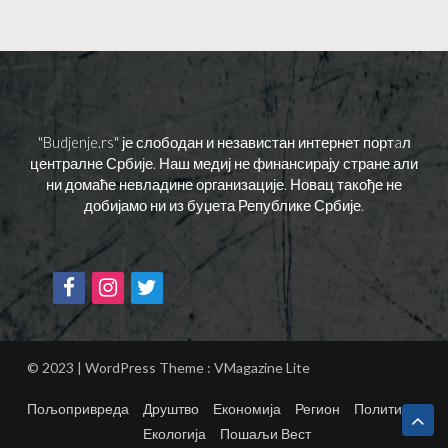
"Budjenje.rs" је слободан и независтан интернет портaл
централне Србије. Наш медиј не финансирају стране али
ни домаће невладине организације. Новац такође не
добијамо ни из буџета Републике Србије.
© 2023 | WordPress Theme :
VMagazine Lite
Пољопривреда
Друштво
Економија
Регион
Политика
Екологија
Пошаљи Вест