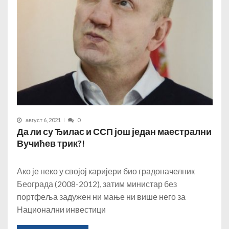
август 6, 2021
0
Да ли су Ђилас и ССП још један маестрални
Вучићев трик?!
Ако је неко у својој каријери био градоначелник
Београда (2008-2012), затим министар без
портфеља задужен ни мање ни више него за
Национални инвестици