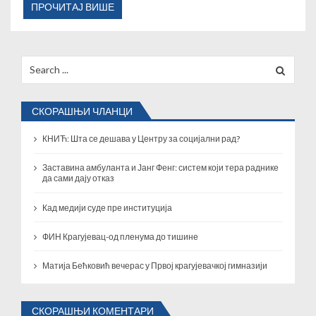
ПРОЧИТАЈ ВИШЕ
Search
for:
СКОРАШЊИ ЧЛАНЦИ
КНИЋ: Шта се дешава у Центру за социјални рад?
Заставина амбуланта и Јанг Фенг: систем који тера раднике
да сами дају отказ
Кад медији суде пре институција
ФИН Крагујевац-од пленума до тишине
Матија Бећковић вечерас у Првој крагујевачкој гимназији
СКОРАШЊИ КОМЕНТАРИ