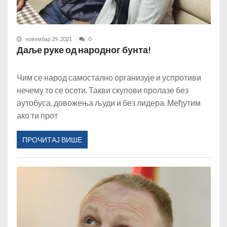
новембар 29, 2021
0
Даље руке од народног бунта!
Чим се народ самостално организује и успротиви
нечему то се осети. Такви скупови пролазе без
аутобуса, довожења људи и без лидера. Међутим
ако ти прот
ПРОЧИТАЈ ВИШЕ