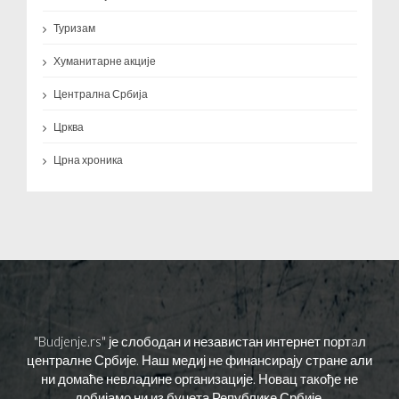
Туризам
Хуманитарне акције
Централна Србија
Црква
Црна хроника
"Budjenje.rs" је слободан и независтан интернет портaл
централне Србије. Наш медиј не финансирају стране али
ни домаће невладине организације. Новац такође не
добијамо ни из буџета Републике Србије.