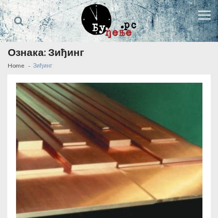
Skip
Skip
to
to
navigation
content
Ознака:
Зиђинг
Home
Зиђинг