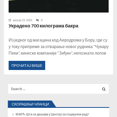
јануар 25, 2021
0
Украдено 700 килограма бакра
Из једног од магацина код Аеродрома у Бору, где су
у току припреме за отварање новог рудника “Чукару
Пеки”, кинеске компаније “Зиђин”, непознати лопов
ПРОЧИТАЈ ВИШЕ
Search
for:
СКОРАШЊИ ЧЛАНЦИ
КНИЋ: Шта се дешава у Центру за социјални рад?