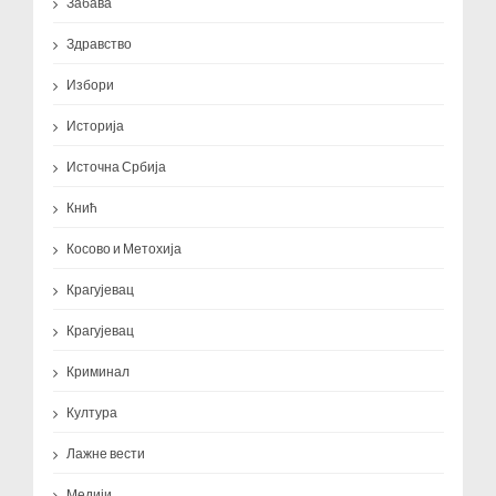
Забава
Здравство
Избори
Историја
Источна Србија
Кнић
Косово и Метохија
Крагујевац
Крагујевац
Криминал
Култура
Лажне вести
Медији