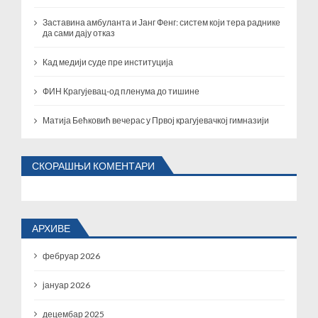
Заставина амбуланта и Јанг Фенг: систем који тера раднике
да сами дају отказ
Кад медији суде пре институција
ФИН Крагујевац-од пленума до тишине
Матија Бећковић вечерас у Првој крагујевачкој гимназији
СКОРАШЊИ КОМЕНТАРИ
АРХИВЕ
фебруар 2026
јануар 2026
децембар 2025