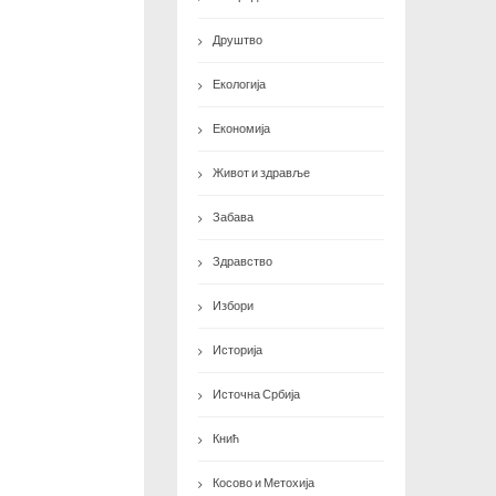
Друштво
Екологија
Економија
Живот и здравље
Забава
Здравство
Избори
Историја
Источна Србија
Кнић
Косово и Метохија