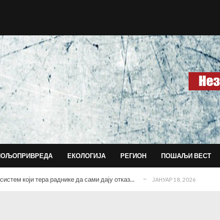
агујевачкој гимназији...
ДЕЦЕМБАР 15, 2025
ласним последицама...
ДЕЦЕМБАР 14, 2025
 данас води и обликује град?!...
НОВЕМБАР 30, 2025
ПОЉОПРИВРЕДА
ЕКОЛОГИЈА
РЕГИОН
ПОШАЉИ ВЕСТ
социјални рад?...
ФЕБРУАР 17, 2026
истем који тера раднике да сами дају отказ...
ЈАНУАР 18, 2026
ДЕЦЕМБАР 18, 2025
ишине
ДЕЦЕМБАР 16, 2025
агујевачкој гимназији...
ДЕЦЕМБАР 15, 2025