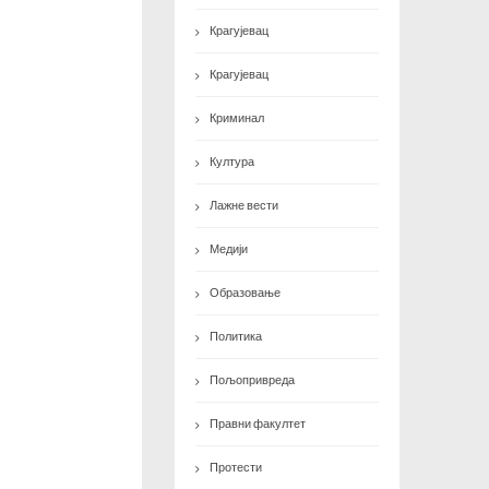
Крагујевац
Крагујевац
Криминал
Култура
Лажне вести
Медији
Образовање
Политика
Пољопривреда
Правни факултет
Протести