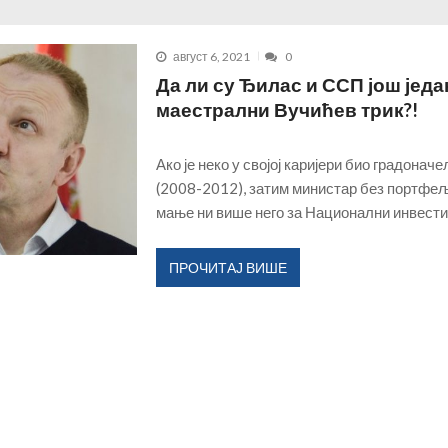
ласним последицама...
ДЕЦЕМБАР 14, 2025
август 6, 2021
0
 данас води и обликује град?!...
НОВЕМБАР 30, 2025
Да ли су Ђилас и ССП још једа
социјални рад?...
ФЕБРУАР 17, 2026
маестрални Вучићев трик?!
истем који тера раднике да сами дају отказ...
ЈАНУАР 18, 2026
ДЕЦЕМБАР 18, 2025
Ако је неко у својој каријери био градонач
(2008-2012), затим министар без портфе
мање ни више него за Национални инвест
ПРОЧИТАЈ ВИШЕ