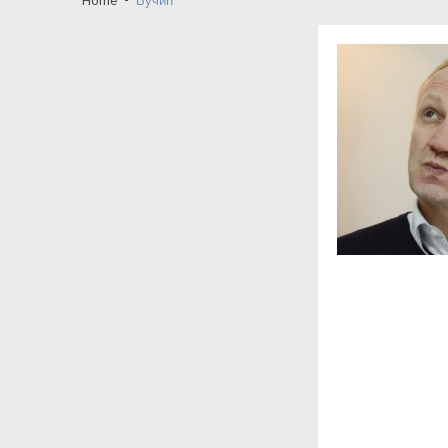
Крагујевац: Тихо досељавање са г
Крагујевац између себе и других-ко
КНИЋ: Шта се дешава у Центру за 
Заставина амбуланта и Јанг Фенг: с
Кад медији суде пре институција