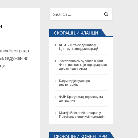
Search
for:
н
СКОРАШЊИ ЧЛАНЦИ
КНИЋ: Шта се дешава у
Центру за социјални рад?
елник Београда
ља задужен ни
Заставина амбуланта и Јанг
ици
Фенг: систем који тера раднике
да сами дају отказ
Кад медији суде пре
институција
ФИН Крагујевац-од пленума
до тишине
Матија Бећковић вечерас у
Првој крагујевачкој гимназији
СКОРАШЊИ КОМЕНТАРИ