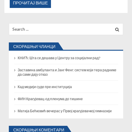
ПРОЧИТАЈ ВИШЕ
Search
for:
СКОРАШЊИ ЧЛАНЦИ
КНИЋ: Шта се дешава у Центру за социјални рад?
Заставина амбуланта и Јанг Фенг: систем који тера раднике
да сами дају отказ
Кад медији суде пре институција
ФИН Крагујевац-од пленума до тишине
Матија Бећковић вечерас у Првој крагујевачкој гимназији
СКОРАШЊИ КОМЕНТАРИ