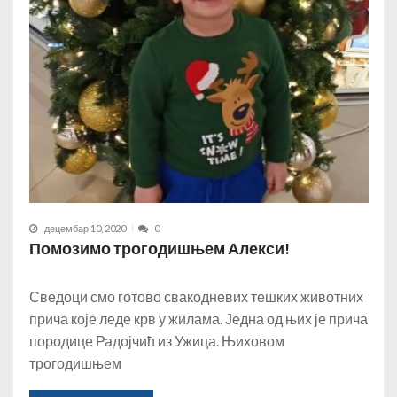
децембар 10, 2020
0
Помозимо трогодишњем Алекси!
Сведоци смо готово свакодневих тешких животних
прича које леде крв у жилама. Једна од њих је прича
породице Радојчић из Ужица. Њиховом
трогодишњем