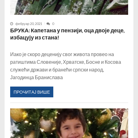
фебруар 20, 2021
0
БРУКА: Капетана у пензији, оца двоје деце,
избацују из стана!
Иако је скоро деценију свог живота провео на
ратиштима Словеније, Хрватске, Босне и Косова
служећи држави и бранећи српски народ,
Јагодинца Бранислава
ПРОЧИТАЈ ВИШЕ