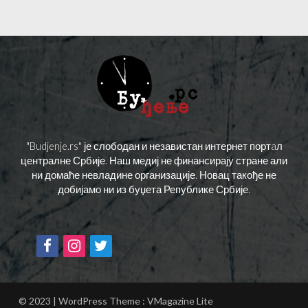
"Budjenje.rs" је слободан и независтан интернет портaл
централне Србије. Наш медиј не финансирају стране али
ни домаће невладине организације. Новац такође не
добијамо ни из буџета Републике Србије.
© 2023 | WordPress Theme :
VMagazine Lite