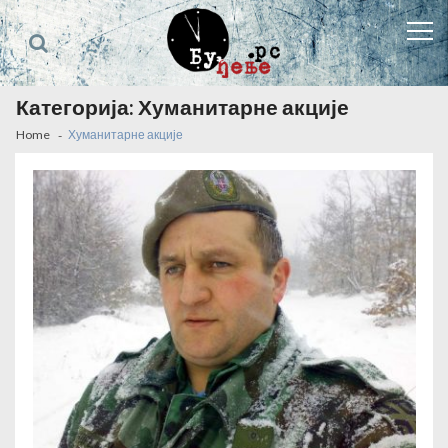
Skip
Skip
to
to
navigation
content
Категорија:
Хуманитарне акције
Home
Хуманитарне акције