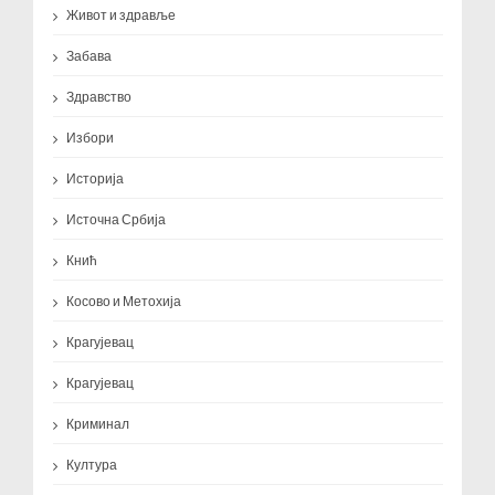
Живот и здравље
Забава
Здравство
Избори
Историја
Источна Србија
Кнић
Косово и Метохија
Крагујевац
Крагујевац
Криминал
Култура