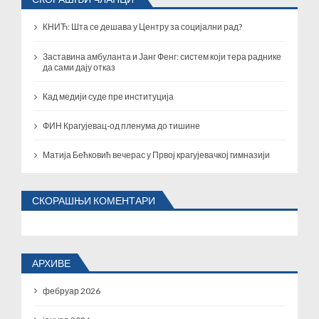
КНИЋ: Шта се дешава у Центру за социјални рад?
Заставина амбуланта и Јанг Фенг: систем који тера раднике
да сами дају отказ
Кад медији суде пре институција
ФИН Крагујевац-од пленума до тишине
Матија Бећковић вечерас у Првој крагујевачкој гимназији
СКОРАШЊИ КОМЕНТАРИ
АРХИВЕ
фебруар 2026