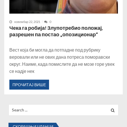
новембар 22, 2021
0
Чека га робија! Злупотребио положај,
разрешен па постао „опозиционар“
Вест која би могла да потпадне под рубрику
веровали или не ових дана потреса поморавски
округ. Наиме, када помислите да не мозе горе увек
се надје нек
ПРОЧИТАЈ ВИШЕ
Search
for:
СКОРАШЊИ ЧЛАНЦИ