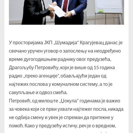
У просторијама ЈКП „Шумадија“ Крагујевац данас је
свечано уручен уговор о запослењу на неодређено
време дугогодишњем раднику овог предузећа,
Драгољубу Петровићу, који је више од 15 година
радио „преко агенције“, обављајући један од
најтежих послова у комуналном систему, а то је
сакупљање и одвоз смећа.
Петровић, од милоште „Џокула“ годинама је важио
за човека који се први ухвати најтежег посла, никада
не одбија смену и увек је спреман да притекне у
помоћ. Како у предузећу истичу, реч је о вредном,