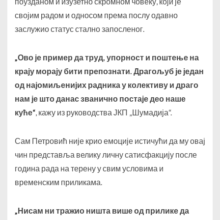
поузданом и изузетно скромном човеку, који је
својим радом и односом према послу одавно
заслужио статус стално запосленог.
„Ово је пример да труд, упорност и поштење на
крају морају бити препознати. Драгољуб је један
од најомиљенијих радника у колективу и драго
нам је што данас званично постаје део наше
куће“
, кажу из руководства ЈКП „Шумадија“.
Сам Петровић није крио емоције истичући да му овај
чин представља велику личну сатисфакцију после
година рада на терену у свим условима и
временским приликама.
„Нисам ни тражио ништа више од прилике да