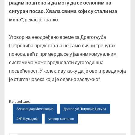
радим поштено и да могу да се ослоним на
сигуран посао. Хвала свима који су стали иза
мене“
, рекао је кратко.
Уговор на неодређено време за Драгољуба
Петровића представља не само лични тренутак
поноса, већ и пример да се у јавним комуналним
системима може вредновати дугогодишна
посвећеност. У колективу кажу да је ово „правда која
је стигла човека који је одавно заслужио“.
Related tags :
Александар Милошевић
Драгољуб Петровић Џокула
ЈКП Шумадија
уговор за стално