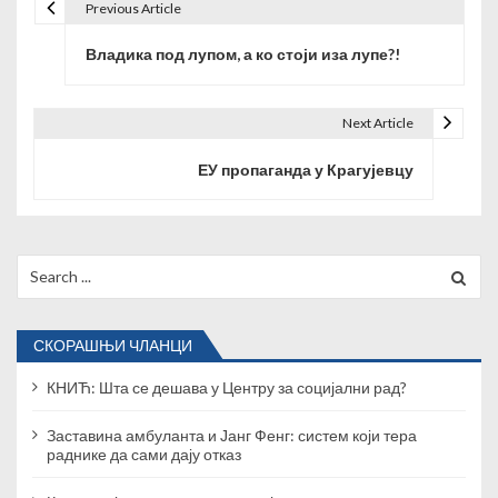
Previous Article
К
Владика под лупом, а ко стоји иза лупе?!
р
е
Next Article
т
ЕУ пропаганда у Крагујевцу
а
њ
е
Search
for:
ч
л
СКОРАШЊИ ЧЛАНЦИ
а
КНИЋ: Шта се дешава у Центру за социјални рад?
н
Заставина амбуланта и Јанг Фенг: систем који тера
раднике да сами дају отказ
к