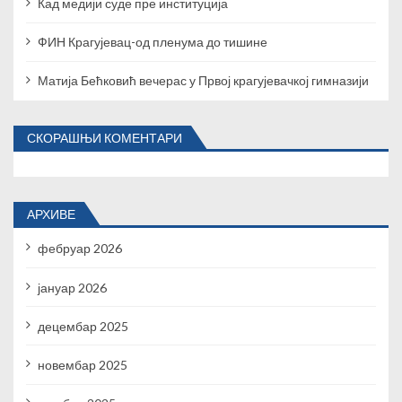
а
Кад медији суде пре институција
ФИН Крагујевац-од пленума до тишине
Матија Бећковић вечерас у Првој крагујевачкој гимназији
СКОРАШЊИ КОМЕНТАРИ
АРХИВЕ
фебруар 2026
јануар 2026
децембар 2025
новембар 2025