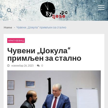
Skip
Skip
to
to
navigation
content
Home
Чувени „Џокула“ примљен за стално
КРАГУЈЕВАЦ
Чувени „Џокула“
примљен за стално
новембар 26, 2025
0