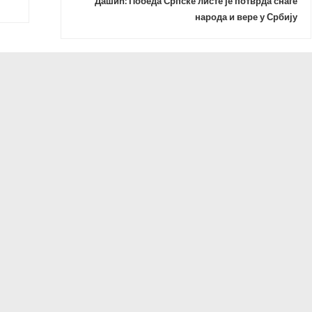
Дашић: Победа Српске листе је потврда снаге
народа и вере у Србију