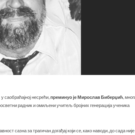
у саобраћајној несрећи,
преминуо је Мирослав Биберџић
, мно
росветни радник и омиљени учитељ бројних генерација ученика
ност сазна за трагичан догађај који се, како наводи, до сада није