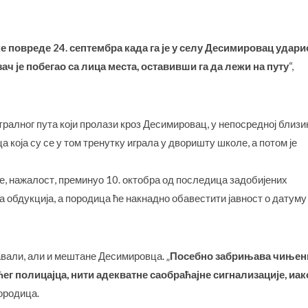
е повреде 24. септембра када га је у селу Десимировац удари
ч је побегао са лица места, оставивши га да лежи на путу
“,
стралног пута који пролази кроз Десимировац, у непосредној близи
 која су се у том тренутку играла у дворишту школе, а потом је
је, нажалост, преминуо 10. октобра од последица задобијених
 обдукција, а породица ће накнадно обавестити јавност о датуму
навали, али и мештане Десимировца. „
Посебно забрињава чињен
ег полицајца, нити адекватне саобраћајне сигнализације, иак
породица.