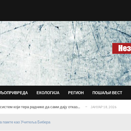
агујевачкој гимназији...
ДЕЦЕМБАР 15, 2025
ласним последицама...
ДЕЦЕМБАР 14, 2025
 данас води и обликује град?!...
НОВЕМБАР 30, 2025
ЉОПРИВРЕДА
ЕКОЛОГИЈА
РЕГИОН
ПОШАЉИ ВЕСТ
социјални рад?...
ФЕБРУАР 17, 2026
истем који тера раднике да сами дају отказ...
ЈАНУАР 18, 2026
ДЕЦЕМБАР 18, 2025
а памте као Учитеља Бибера
ишине
ДЕЦЕМБАР 16, 2025