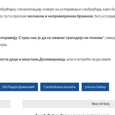
раћајну сигнализацију и мере за успоравање саобраћаја, како б
лу пута пролазе
великом и непримереном брзином
, без успори
споравају. Страх нас је да се овакве трагедије не понове
“, наво
ера.
ости деце и мештана Десимировца
, али и потребе за јаснијом
ОШ Радоје Домановић
Саобраћајна несрећа
учитељ Бибер
Next Article