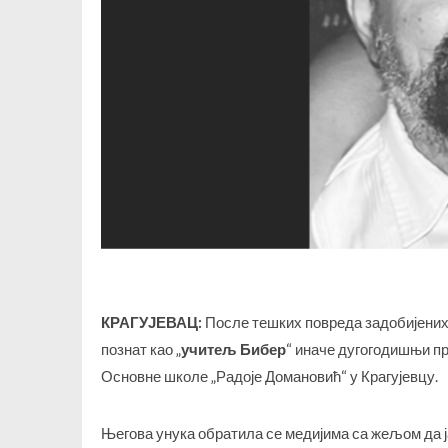
КРАГУЈЕВАЦ:
После тешких повреда задобијених 
познат као „
учитељ Бибер
“ иначе дугогодишњи п
Основне школе „Радоје Домановић“ у Крагујевцу.
Његова унука обратила се медијима са жељом да јав