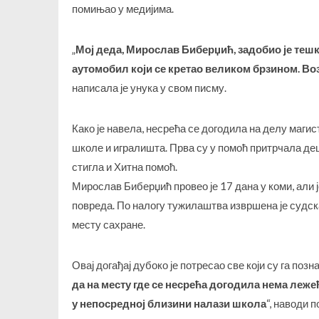
помињао у медијима.
„
Мој деда, Мирослав Биберџић, задобио је тешк
аутомобил који се кретао великом брзином. Воза
написала је унука у свом писму.
Како је навела, несрећа се догодила на делу маги
школе и игралишта. Прва су у помоћ притрчала деца
стигла и Хитна помоћ.
Мирослав Биберџић провео је 17 дана у коми, али 
повреда. По налогу тужилаштва извршена је судска
месту сахране.
Овај догађај дубоко је потресао све који су га поз
да на месту где се несрећа догодила нема лежећ
у непосредној близини налази школа
“, наводи 