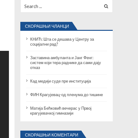
Search
for:
СКОРАШЊИ ЧЛАНЦИ
КНИЋ: Шта се дешава у Центру за
социјални рад?
Заставина амбуланта и Јанг Фенг:
систем који тера раднике да сами дају
отказ
Кад медији суде пре институција
ФИН Крагујевац-од пленума до тишине
Матија Бећковић вечерас у Првој
крагујевачкој гимназији
СКОРАШЊИ КОМЕНТАРИ