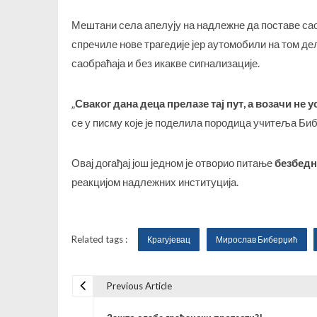
Мештани села апелују на надлежне да поставе саоб
спречиле нове трагедије јер аутомобили на том де
саобраћаја и без икакве сигнализације.
„
Сваког дана деца прелазе тај пут, а возачи не у
се у писму које је поделила породица учитеља Биб
Овај догађај још једном је отворио питање
безбедн
реакцијом надлежних институција.
Related tags :
Крагујевац
Мирослав Биберџић
Previous Article
К