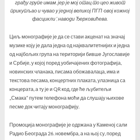
грађу групе имам, јер је мој отац то цео живот
прикупљао и чувао у једној великој ПГП-овој кожној
фасцикли“, наводи Ђерковићева.
Циљ монографије је да се стави акценат на значај
музике коју је дала једна од најквалитетнијих и једна
од најбољих група на територији бивше Југославије
и Србије, у којој поред уобичајених фотографија,
новинских чланака, писама обожавалаца, има и
текстова песама, концертних плаката, улазница са
концерата, а ту је и QR код, где ће љубитељи
„Смака“ путем телефона моћи да слушају њихове
песме док читају монографију.
Промоција монографије је одржана у Каменој сали
Радио Београда 26. новембра, а на њој су, поред