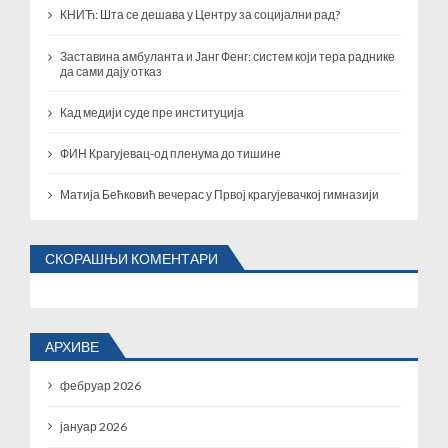
КНИЋ: Шта се дешава у Центру за социјални рад?
Заставина амбуланта и Јанг Фенг: систем који тера раднике
да сами дају отказ
Кад медији суде пре институција
ФИН Крагујевац-од пленума до тишине
Матија Бећковић вечерас у Првој крагујевачкој гимназији
СКОРАШЊИ КОМЕНТАРИ
АРХИВЕ
фебруар 2026
јануар 2026