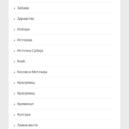
Забава
Здравство
Избори
Историја
Источна Србија
Кнић
Косово и Метохија
Крагујевац
Крагујевац
Криминал
Култура
Лажне вести