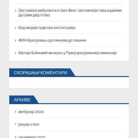
Заставина амбуланта и Јанг Фенг: систем који тера раднике
да сами дају отказ
Кад медији суде пре институција
ФИН Крагујевац-од пленума до тишине
Матија Бећковић вечерас у Првој крагујевачкој гимназији
СКОРАШЊИ КОМЕНТАРИ
АРХИВЕ
фебруар 2026
јануар 2026
децембар 2025