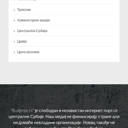
Туризам
Хуманитарне акције
Централна Србија
Црква
Црна хроника
"Budjenje.rs" је слободан и независтан интернет портaл
централне Србије. Наш медиј не финансирају стране али
ни домаће невладине организације. Новац такође не