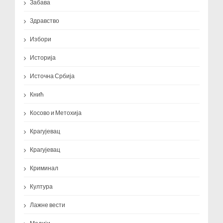
Забава
Здравство
Избори
Историја
Источна Србија
Кнић
Косово и Метохија
Крагујевац
Крагујевац
Криминал
Култура
Лажне вести