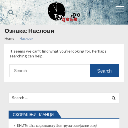
Skip
Skip
to
to
navigation
content
Ознака:
Наслови
Home
Наслови
It seems we can’t find what you’re looking for. Perhaps
searching can help.
Search
for:
Search
for:
СКОРАШЊИ ЧЛАНЦИ
КНИЋ: Шта се дешава у Центру за социјални рад?