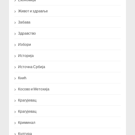
Живот и здравље
Забава
Здравство
Избори
Историја
Источна Србија
Кнић
Косово и Метохија
Крагујевац
Крагујевац
Криминал
Култура