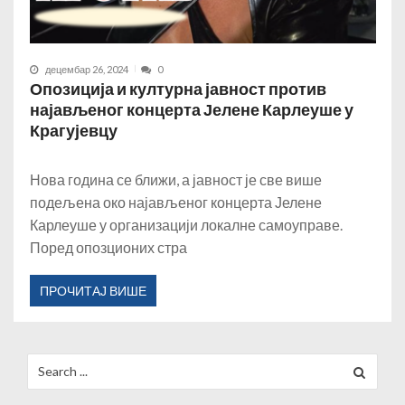
децембар 26, 2024
0
Опозиција и културна јавност против
најављеног концерта Јелене Карлеуше у
Крагујевцу
Нова година се ближи, а јавност је све више
подељена око најављеног концерта Јелене
Карлеуше у организацији локалне самоуправе.
Поред опозционих стра
ПРОЧИТАЈ ВИШЕ
Search
for: