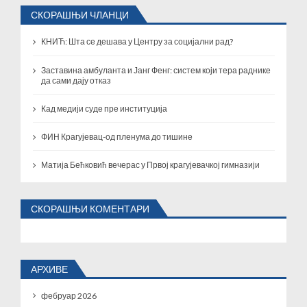
СКОРАШЊИ ЧЛАНЦИ
КНИЋ: Шта се дешава у Центру за социјални рад?
Заставина амбуланта и Јанг Фенг: систем који тера раднике
да сами дају отказ
Кад медији суде пре институција
ФИН Крагујевац-од пленума до тишине
Матија Бећковић вечерас у Првој крагујевачкој гимназији
СКОРАШЊИ КОМЕНТАРИ
АРХИВЕ
фебруар 2026