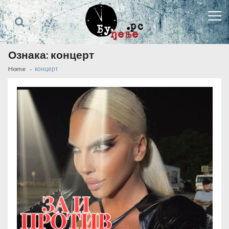
Skip
Skip
to
to
navigation
content
Ознака:
концерт
Home
концерт