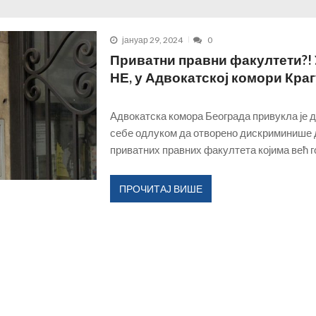
ишине
ДЕЦЕМБАР 16, 2025
агујевачкој гимназији...
ДЕЦЕМБАР 15, 2025
јануар 29, 2024
0
ласним последицама...
ДЕЦЕМБАР 14, 2025
Приватни правни факултети?!
 данас води и обликује град?!...
НОВЕМБАР 30, 2025
НЕ, у Адвокатској комори Кра
социјални рад?...
ФЕБРУАР 17, 2026
истем који тера раднике да сами дају отказ...
ЈАНУАР 18, 2026
Адвокатска комора Београда привукла је 
себе одлуком да отворено дискриминише
ДЕЦЕМБАР 18, 2025
приватних правних факултета којима већ г
ПРОЧИТАЈ ВИШЕ