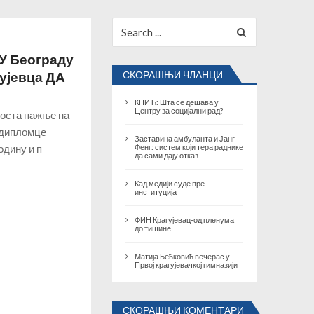
Search
for:
 У Београду
гујевца ДА
СКОРАШЊИ ЧЛАНЦИ
КНИЋ: Шта се дешава у
Центру за социјални рад?
доста пажње на
 дипломце
Заставина амбуланта и Јанг
одину и п
Фенг: систем који тера раднике
да сами дају отказ
Кад медији суде пре
институција
ФИН Крагујевац-од пленума
до тишине
Матија Бећковић вечерас у
Првој крагујевачкој гимназији
СКОРАШЊИ КОМЕНТАРИ