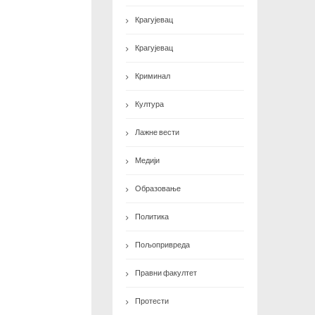
Крагујевац
Крагујевац
Криминал
Култура
Лажне вести
Медији
Образовање
Политика
Пољопривреда
Правни факултет
Протести