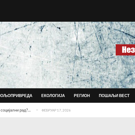
агујевачкој гимназији...
ДЕЦЕМБАР 15, 2025
ласним последицама...
ДЕЦЕМБАР 14, 2025
ПОЉОПРИВРЕДА
ЕКОЛОГИЈА
РЕГИОН
ПОШАЉИ ВЕСТ
 данас води и обликује град?!...
НОВЕМБАР 30, 2025
социјални рад?...
ФЕБРУАР 17, 2026
истем који тера раднике да сами дају отказ...
ЈАНУАР 18, 2026
ДЕЦЕМБАР 18, 2025