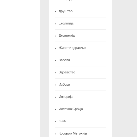
Друштво
Екологија
Економија
Живот и здравље
Забава
Здравство
Избори
Историја
Источна Србија
Кнић
Косово и Метохија