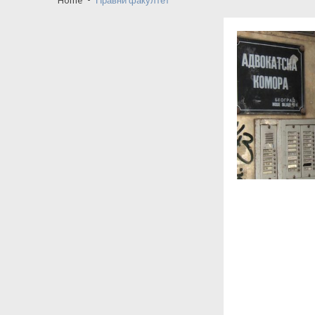
ФИН Крагујевац-од пленума до т
Матија Бећковић вечерас у Првој кр
Крагујевац: Тихо досељавање са г
Крагујевац између себе и других-ко
КНИЋ: Шта се дешава у Центру за 
Заставина амбуланта и Јанг Фенг: с
Кад медији суде пре институција